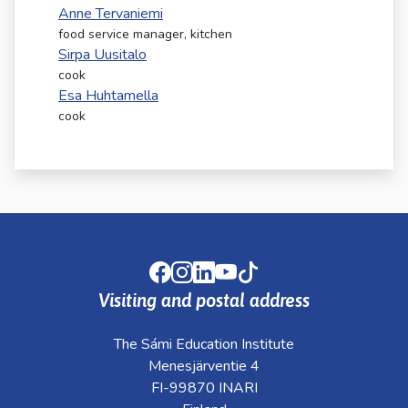
kosketus-
Anne Tervaniemi
ja
food service manager, kitchen
pyyhkäisyliikkeitä.
Sirpa Uusitalo
cook
Esa Huhtamella
cook
Facebook
Instagram
LinkedIn
Youtube
TikTok
Visiting and postal address
The Sámi Education Institute
Menesjärventie 4
FI-99870 INARI