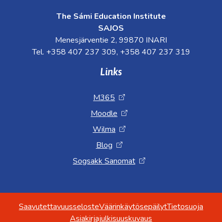
The Sámi Education Institute
SAJOS
Menesjärventie 2, 99870 INARI
Tel. +358 407 237 309, +358 407 237 319
Links
M365
Moodle
Wilma
Blog
Sogsakk Sanomat
Saavutettavuusseloste
Väärinkäytösepäilyt
Tietosuoja
Asiakirjajulkisuuskuvaus