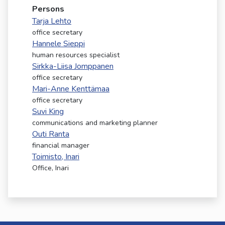
kosketus-
Persons
ja
Tarja Lehto
pyyhkäisyliikkeitä.
office secretary
Hannele Sieppi
human resources specialist
Sirkka-Liisa Jomppanen
office secretary
Mari-Anne Kenttämaa
office secretary
Suvi King
communications and marketing planner
Outi Ranta
financial manager
Toimisto, Inari
Office, Inari