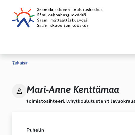
Siirry pääsisältöön
Siirry päävalikkoon
Takaisin
Mari-Anne Kenttämaa
toimistosihteeri, lyhytkoulutusten tilavuokrau
Puhelin