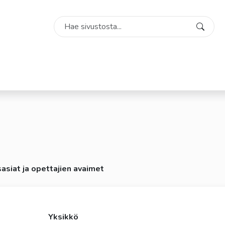
Search
Valitse
käytettävissä
oleva
tulos
ylös-
ja
alasnuolilla.
Siirry
valittuun
hakutulokseen
painamalla
sasiat ja opettajien avaimet
enteriä.
Kosketuslaitteiden
käyttäjät
voivat
Yksikkö
käyttää