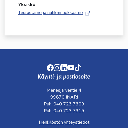
kosketus-
Yksikkö
ja
Teurastamo ja nahkamuokkaamo
pyyhkäisyliikkeitä.
Facebook
Instagram
LinkedIn
Youtube
TikTok
Käynti- ja postiosoite
Menesjärventie 4
99870 INARI
Puh. 040 723 7309
Puh. 040 723 7319
Henkilöstön yhteystiedot