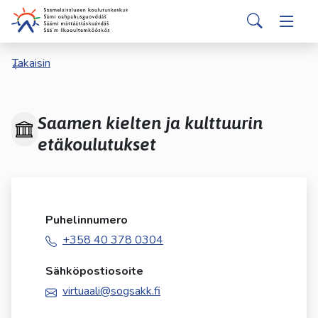
Siirry pääsisältöön
Siirry päävalikkoon
Search
Valitse
Takaisin
käytettävissä
oleva
tulos
ylös-
Saamen kielten ja kulttuurin
ja
etäkoulutukset
alasnuolilla.
Siirry
valittuun
hakutulokseen
painamalla
Puhelinnumero
enteriä.
+358 40 378 0304
Kosketuslaitteiden
käyttäjät
Sähköpostiosoite
voivat
virtuaali@sogsakk.fi
käyttää