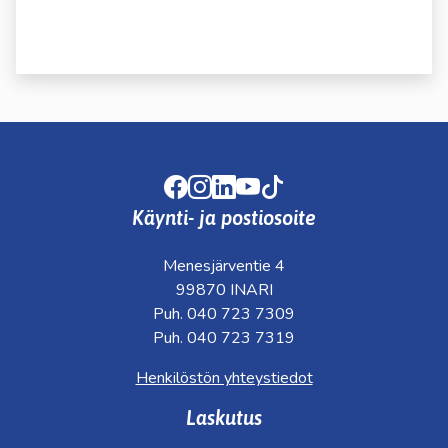
kosketus-
ja
pyyhkäisyliikkeitä.
Facebook
Instagram
LinkedIn
Youtube
TikTok
Käynti- ja postiosoite
Menesjärventie 4
99870 INARI
Puh. 040 723 7309
Puh. 040 723 7319
Henkilöstön yhteystiedot
Laskutus