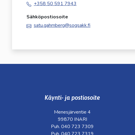
+358 50 591 7943
Sähköpostiosoite
satu.gahmberg@sogsakk.fi
Käynti- ja postiosoite
Menesjärventie 4
99870 INARI
Puh. 040 723 7309
Puh. 040 723 7319