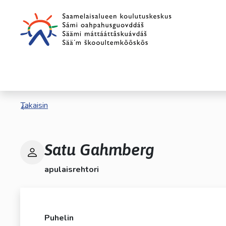
Siirry pääsisältöön
Siirry päävalikkoon
Takaisin
Satu Gahmberg
apulaisrehtori
Puhelin