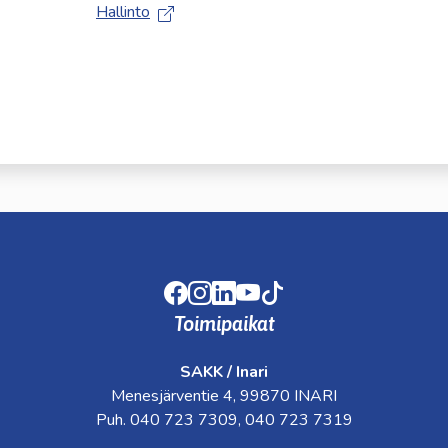
Hallinto
kosketus-
ja
pyyhkäisyliikkeitä.
Facebook
Instagram
LinkedIn
Youtube
TikTok
Toimipaikat
SAKK / Inari
Menesjärventie 4, 99870 INARI
Puh. 040 723 7309, 040 723 7319