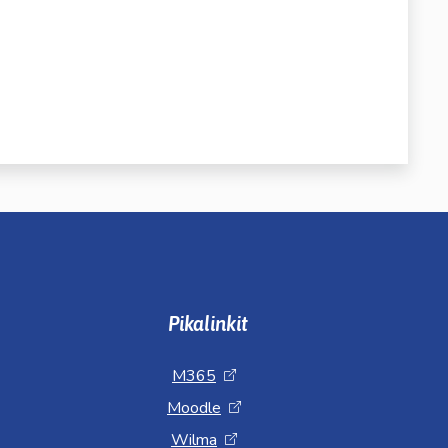
Pikalinkit
M365
Moodle
Wilma