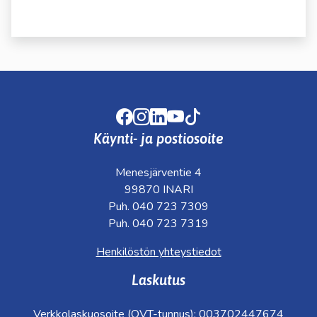
kosketus-
ja
pyyhkäisyliikkeitä.
Facebook
Instagram
LinkedIn
Youtube
TikTok
Käynti- ja postiosoite
Menesjärventie 4
99870 INARI
Puh. 040 723 7309
Puh. 040 723 7319
Henkilöstön yhteystiedot
Laskutus
Verkkolaskuosoite (OVT-tunnus): 003702447674