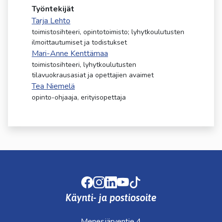
kosketus-
Työntekijät
ja
Tarja Lehto
pyyhkäisyliikkeitä.
toimistosihteeri, opintotoimisto; lyhytkoulutusten
ilmoittautumiset ja todistukset
Mari-Anne Kenttämaa
toimistosihteeri, lyhytkoulutusten
tilavuokrausasiat ja opettajien avaimet
Tea Niemelä
opinto-ohjaaja, erityisopettaja
Facebook
Instagram
LinkedIn
Youtube
TikTok
Käynti- ja postiosoite
Menesjärventie 4