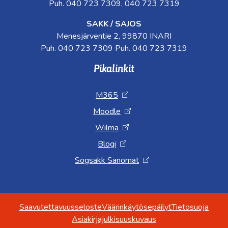
Puh. 040 723 7309, 040 723 7319
SAKK / SAJOS
Menesjärventie 2, 99870 INARI
Puh. 040 723 7309 Puh. 040 723 7319
Pikalinkit
M365
Moodle
Wilma
Blogi
Sogsakk Sanomat
Saavutettavuusseloste
Väärinkäytösepäilyt
Tietosuoja
Asiakirjajulkisuuskuvaus