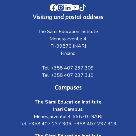
kosketus-
Facebook
Instagram
LinkedIn
Youtube
TikTok
ja
pyyhkäisyliikkeitä.
Visiting and postal address
The Sámi Education Institute
Menesjärventie 4
FI-99870 INARI
Finland
Tel. +358 407 237 309
Tel. +358 407 237 319
Campuses
The Sámi Education Institute
Inari Campus
Menesjärventie 4, 99870 INARI
Tel. +358 407 237 309, +358 407 237 319