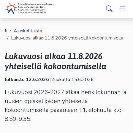
english
davvisámegiella
Siirry pääsisältöön
Siirry päävalikkoon
Sear
Hakijalle
Vaih
Valitse
käytettävissä
Opiskelijalle
fi
Ajankohtaista
Vaih
oleva
Lukuvuosi alkaa 11.8.2026 yhteisellä kokoontumisella
tulos
ylös-
Kumppaneille
Vaih
Lukuvuosi alkaa 11.8.2026
ja
alasnuolilla.
yhteisellä kokoontumisella
Palvelut
Vaih
Siirry
valittuun
Julkaistu 12.6.2026
Muokattu 15.6.2026
Tutustu meihin
Vaih
hakutulokseen
painamalla
Lukuvuosi 2026-2027 alkaa henkilökunnan ja
enteriä.
uusien opiskelijoiden yhteisellä
Yhteystiedot
Vaih
Kosketuslaitteiden
kokoontumisella pääaulaan 11. elokuuta klo
käyttäjät
8.50-9.35.
voivat
käyttää