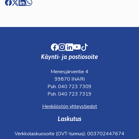
Facebook
Instagram
LinkedIn
Youtube
TikTok
Käynti- ja postiosoite
Menesjärventie 4
99870 INARI
Puh. 040 723 7309
Puh. 040 723 7319
Henkilöstön yhteystiedot
Laskutus
Verkkolaskuosoite (OVT-tunnus): 003702447674