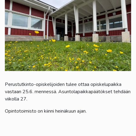
kosketus-
ja
pyyhkäisyliikkeitä.
Perustutkinto-opiskelijoiden tulee ottaa opiskelupaikka
vastaan 25.6. mennessä. Asuntolapaikkapäätökset tehdään
viikolla 27.
Opintotoimisto on kiinni heinäkuun ajan.