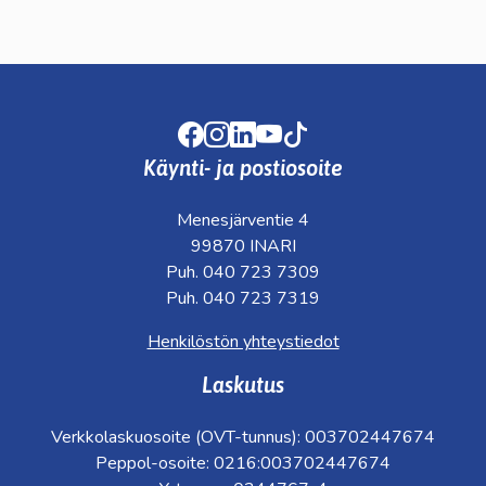
Facebook
Instagram
LinkedIn
Youtube
TikTok
Käynti- ja postiosoite
Menesjärventie 4
99870 INARI
Puh. 040 723 7309
Puh. 040 723 7319
Henkilöstön yhteystiedot
Laskutus
Verkkolaskuosoite (OVT-tunnus): 003702447674
Peppol-osoite: 0216:003702447674