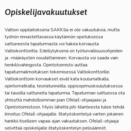
kosketus-
ja
Opiskelijavakuutukset
pyyhkäisyliikkeitä.
Valtion oppilaitoksena SAKK:lla ei ole vakuutuksia, mutta
työhön rinnastettavassa käytännön opetuksessa
sattuneesta tapaturmasta voi hakea korvausta
Valtiokonttorilta. Edellytyksenä on työturvallisuusohjeiden
ja -määräysten noudattaminen. Korvausta voi saada vain
henkilövahingosta. Opintotoimisto auttaa
tapaturmailmoituksen tekemisessä Valtiokonttorille.
Valtiokonttorin korvaukset eivät kata koulumatkalla,
opintomatkalla, teoriatunneilla, oppisopimuskoulutuksessa
tai tauoilla sattuneita tapaturmia. Tapaturman sattuessa ota
yhteyttä mahdollisimman pian Ofelaš-ohjaajaasi ja
Opintotoimistoon. Myös läheltä piti-tilanteesta tulee tehdä
ilmoitus Ofelaš-ohjaajalle. Iltatyöskentelyä varten jokainen
hankkii itselleen vapaa-ajan vakuutuksen.
Ofelaš
-ohjaaja
selvittää opiskelijalle iltatyöskentelyn pelisäännöt.