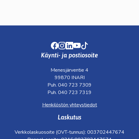
Facebook
Instagram
LinkedIn
Youtube
TikTok
Käynti- ja postiosoite
Menesjärventie 4
99870 INARI
Puh. 040 723 7309
Puh. 040 723 7319
Henkilöstön yhteystiedot
Laskutus
Verkkolaskuosoite (OVT-tunnus): 003702447674