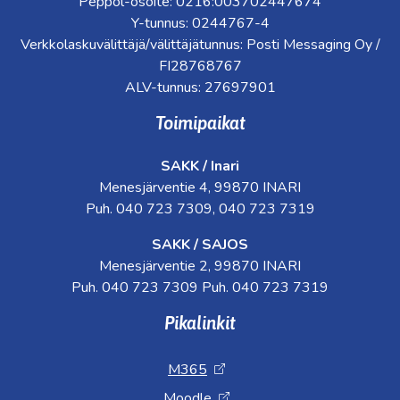
Peppol-osoite: 0216:003702447674
Y-tunnus: 0244767-4
Verkkolaskuvälittäjä/välittäjätunnus: Posti Messaging Oy /
FI28768767
ALV-tunnus: 27697901
Toimipaikat
SAKK / Inari
Menesjärventie 4, 99870 INARI
Puh. 040 723 7309, 040 723 7319
SAKK / SAJOS
Menesjärventie 2, 99870 INARI
Puh. 040 723 7309 Puh. 040 723 7319
Pikalinkit
M365
Moodle