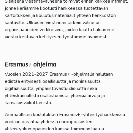
Sisäisenä viestintävälineenä toimivat ennen kaikkea intranet,
jonne keräämme kootusti hankkeessa tuotettavan
kartoituksen ja koulutusmateriaalit yhteen henkilöstön
saataville. Ulkoisen viestinnän tärkein väline on
organisaatioiden verkkosivut, joiden kautta haluamme
viestiä kestävän kehityksen työstämme avoimesti.
Erasmus+ ohjelma
Vuosien 2021-2027 Erasmus+ -ohjelmalla halutaan
edistää erityisesti osallisuutta ja moninaisuutta,
digitaalisuutta, ympäristövastuullisuutta sekä
yhteiskunnallista osallistumista, yhteisiä arvoja ja
kansalaisvaikuttamista.
Ammatillisen koulutuksen Erasmus+ -yhteistyöhankkeissa
voidaan parantaa yhdessä eurooppalaisten
yhteistyökumppaneiden kanssa toiminnan laatua.