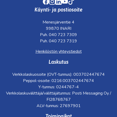
Facebook
Instagram
LinkedIn
Youtube
TikTok
Käynti- ja postiosoite
Menesjärventie 4
99870 INARI
Puh. 040 723 7309
Puh. 040 723 7319
Henkilöstön yhteystiedot
Laskutus
Verkkolaskuosoite (OVT-tunnus): 003702447674
Peppol-osoite: 0216:003702447674
Y-tunnus: 0244767-4
Verkkolaskuvälittäjä/välittäjätunnus: Posti Messaging Oy /
FI28768767
ALV-tunnus: 27697901
Toimipaikat