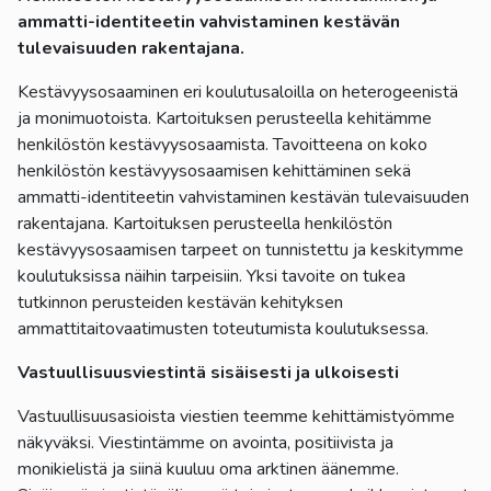
ammatti-identiteetin vahvistaminen kestävän
tulevaisuuden rakentajana.
Kestävyysosaaminen eri koulutusaloilla on heterogeenistä
ja monimuotoista. Kartoituksen perusteella kehitämme
henkilöstön kestävyysosaamista. Tavoitteena on koko
henkilöstön kestävyysosaamisen kehittäminen sekä
ammatti-identiteetin vahvistaminen kestävän tulevaisuuden
rakentajana. Kartoituksen perusteella henkilöstön
kestävyysosaamisen tarpeet on tunnistettu ja keskitymme
koulutuksissa näihin tarpeisiin. Yksi tavoite on tukea
tutkinnon perusteiden kestävän kehityksen
ammattitaitovaatimusten toteutumista koulutuksessa.
Vastuullisuusviestintä sisäisesti ja ulkoisesti
Vastuullisuusasioista viestien teemme kehittämistyömme
näkyväksi. Viestintämme on avointa, positiivista ja
monikielistä ja siinä kuuluu oma arktinen äänemme.