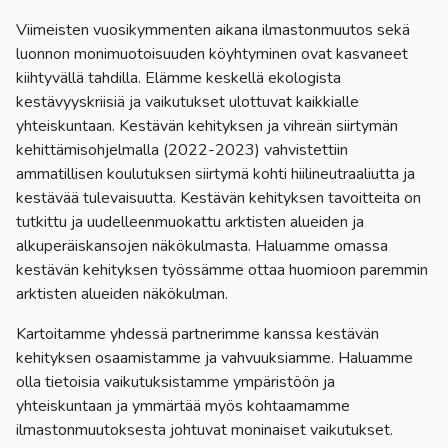
Viimeisten vuosikymmenten aikana ilmastonmuutos sekä
luonnon monimuotoisuuden köyhtyminen ovat kasvaneet
kiihtyvällä tahdilla. Elämme keskellä ekologista
kestävyyskriisiä ja vaikutukset ulottuvat kaikkialle
yhteiskuntaan. Kestävän kehityksen ja vihreän siirtymän
kehittämisohjelmalla (2022-2023) vahvistettiin
ammatillisen koulutuksen siirtymä kohti hiilineutraaliutta ja
kestävää tulevaisuutta. Kestävän kehityksen tavoitteita on
tutkittu ja uudelleenmuokattu arktisten alueiden ja
alkuperäiskansojen näkökulmasta. Haluamme omassa
kestävän kehityksen työssämme ottaa huomioon paremmin
arktisten alueiden näkökulman.
Kartoitamme yhdessä partnerimme kanssa kestävän
kehityksen osaamistamme ja vahvuuksiamme. Haluamme
olla tietoisia vaikutuksistamme ympäristöön ja
yhteiskuntaan ja ymmärtää myös kohtaamamme
ilmastonmuutoksesta johtuvat moninaiset vaikutukset.