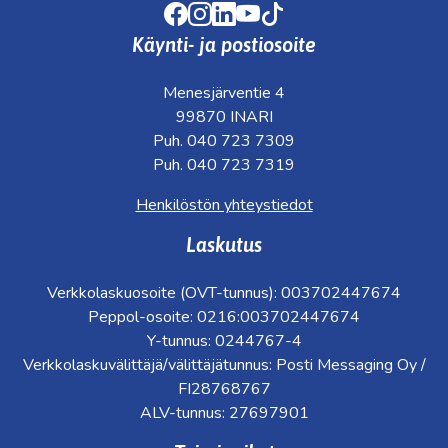
Facebook
Instagram
LinkedIn
Youtube
TikTok
Käynti- ja postiosoite
Menesjärventie 4
99870 INARI
Puh. 040 723 7309
Puh. 040 723 7319
Henkilöstön yhteystiedot
Laskutus
Verkkolaskuosoite (OVT-tunnus): 003702447674
Peppol-osoite: 0216:003702447674
Y-tunnus: 0244767-4
Verkkolaskuvälittäjä/välittäjätunnus: Posti Messaging Oy /
FI28768767
ALV-tunnus: 27697901