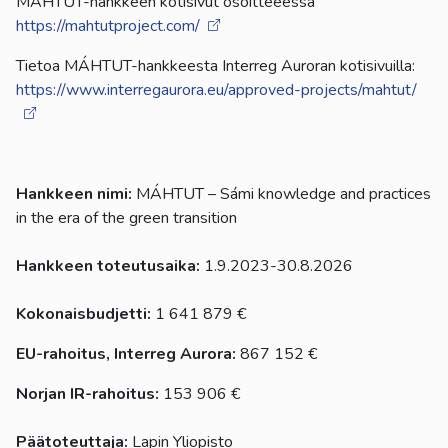
MÁHTUT-hankkeen kotisivut osoitteeessa
https://mahtutproject.com/
Tietoa MÁHTUT-hankkeesta Interreg Auroran kotisivuilla:
https://www.interregaurora.eu/approved-projects/mahtut/
Hankkeen nimi:
MÁHTUT – Sámi knowledge and practices
in the era of the green transition
Hankkeen toteutusaika:
1.9.2023-30.8.2026
Kokonaisbudjetti:
1 641 879 €
EU-rahoitus, Interreg Aurora:
867 152 €
Norjan IR-rahoitus:
153 906 €
Päätoteuttaja:
Lapin Yliopisto