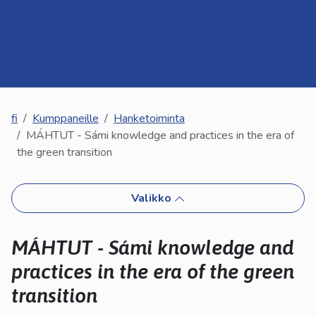
kosketus-
ja
pyyhkäisyliikkeitä.
fi
Kumppaneille
Hanketoiminta
MÁHTUT - Sámi knowledge and practices in the era of
the green transition
Valikko
MÁHTUT - Sámi knowledge and
practices in the era of the green
transition