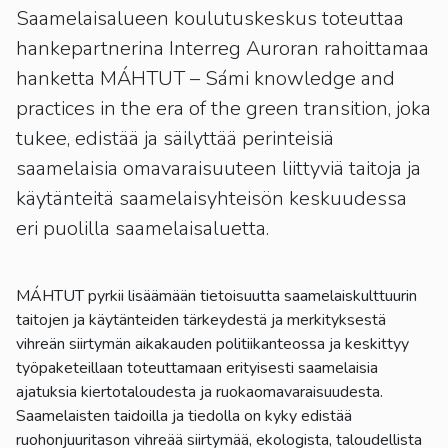
Saamelaisalueen koulutuskeskus toteuttaa
hankepartnerina Interreg Auroran rahoittamaa
hanketta MÁHTUT – Sámi knowledge and
practices in the era of the green transition, joka
tukee, edistää ja säilyttää perinteisiä
saamelaisia omavaraisuuteen liittyviä taitoja ja
käytänteitä saamelaisyhteisön keskuudessa
eri puolilla saamelaisaluetta.
MÁHTUT pyrkii lisäämään tietoisuutta saamelaiskulttuurin
taitojen ja käytänteiden tärkeydestä ja merkityksestä
vihreän siirtymän aikakauden politiikanteossa ja keskittyy
työpaketeillaan toteuttamaan erityisesti saamelaisia
ajatuksia kiertotaloudesta ja ruokaomavaraisuudesta.
Saamelaisten taidoilla ja tiedolla on kyky edistää
ruohonjuuritason vihreää siirtymää, ekologista, taloudellista