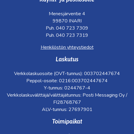
Menesjärventie 4
99870 INARI
Puh. 040 723 7309
Puh. 040 723 7319
Henkilöstön yhteystiedot
Laskutus
Verkkolaskuosoite (OVT-tunnus): 003702447674
Peppol-osoite: 0216:003702447674
Y-tunnus: 0244767-4
Verkkolaskuvälittäjä/välittäjätunnus: Posti Messaging Oy /
FI28768767
ALV-tunnus: 27697901
Toimipaikat