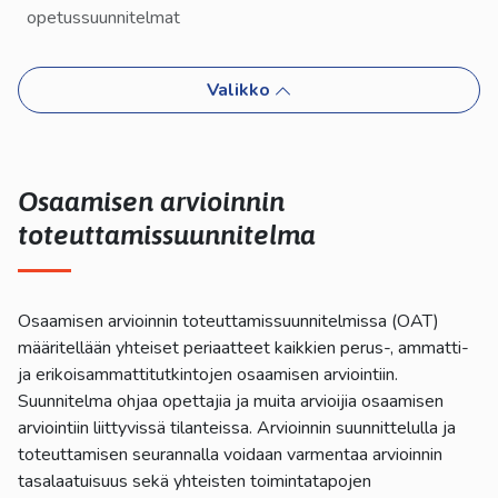
kosketus-
opetussuunnitelmat
ja
pyyhkäisyliikkeitä.
Valikko
Osaamisen arvioinnin
toteuttamissuunnitelma
Osaamisen arvioinnin toteuttamissuunnitelmissa (OAT)
määritellään yhteiset periaatteet kaikkien perus-, ammatti-
ja erikoisammattitutkintojen osaamisen arviointiin.
Suunnitelma ohjaa opettajia ja muita arvioijia osaamisen
arviointiin liittyvissä tilanteissa. Arvioinnin suunnittelulla ja
toteuttamisen seurannalla voidaan varmentaa arvioinnin
tasalaatuisuus sekä yhteisten toimintatapojen