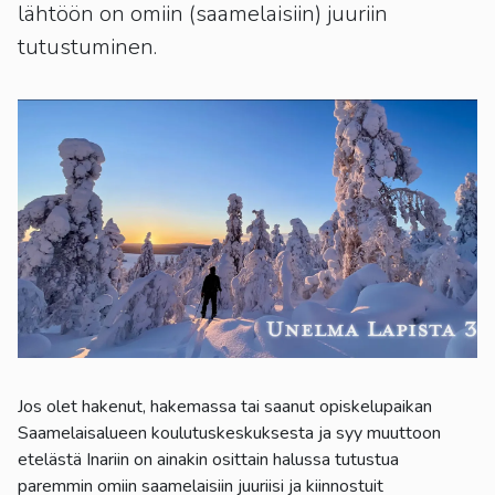
kosketus-
lähtöön on omiin (saamelaisiin) juuriin
ja
tutustuminen.
pyyhkäisyliikkeitä.
Jos olet hakenut, hakemassa tai saanut opiskelupaikan
Saamelaisalueen koulutuskeskuksesta ja syy muuttoon
etelästä Inariin on ainakin osittain halussa tutustua
paremmin omiin saamelaisiin juuriisi ja kiinnostuit