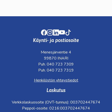
Facebook
Instagram
LinkedIn
Youtube
TikTok
Käynti- ja postiosoite
Menesjärventie 4
99870 INARI
Puh. 040 723 7309
Puh. 040 723 7319
Henkilöstön yhteystiedot
Laskutus
Verkkolaskuosoite (OVT-tunnus): 003702447674
Peppol-osoite: 0216:003702447674