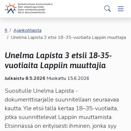
english
davvisámegiella
Siirry pääsisältöön
Siirry päävalikkoon
Sear
Hakijalle
Vaih
Valitse
käytettävissä
Opiskelijalle
fi
Ajankohtaista
Vaih
oleva
Unelma Lapista 3 etsii 18-35-vuotiaita Lappiin muuttajia
tulos
ylös-
Kumppaneille
Vaih
Unelma Lapista 3 etsii 18-35-
ja
alasnuolilla.
vuotiaita Lappiin muuttajia
Palvelut
Vaih
Siirry
valittuun
Julkaistu 8.5.2026
Muokattu 15.6.2026
Tutustu meihin
Vaih
hakutulokseen
painamalla
Suositulle Unelma Lapista -
enteriä.
dokumenttisarjalle suunnitellaan seuraavaa
Yhteystiedot
Vaih
Kosketuslaitteiden
kautta. Yle etsii tällä kertaa 18–35-vuotiaita,
käyttäjät
jotka suunnittelevat Lappiin muuttamista.
voivat
käyttää
Etsinnässä on erityisesti ihminen, jonka syy