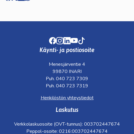
Facebook
Instagram
LinkedIn
Youtube
TikTok
Käynti- ja postiosoite
Menesjärventie 4
99870 INARI
Puh. 040 723 7309
Puh. 040 723 7319
Henkilöstön yhteystiedot
Laskutus
Verkkolaskuosoite (OVT-tunnus): 003702447674
Peppol-osoite: 0216:003702447674