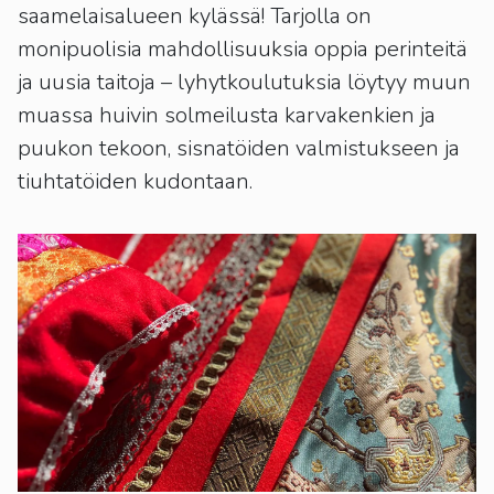
kosketus-
saamelaisalueen kylässä! Tarjolla on
ja
monipuolisia mahdollisuuksia oppia perinteitä
pyyhkäisyliikkeitä.
ja uusia taitoja – lyhytkoulutuksia löytyy muun
muassa huivin solmeilusta karvakenkien ja
puukon tekoon, sisnatöiden valmistukseen ja
tiuhtatöiden kudontaan.