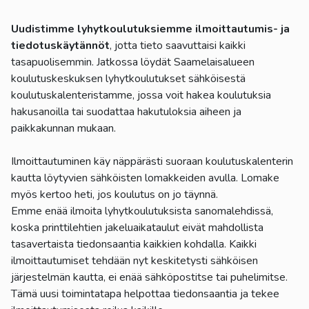
Uudistimme lyhytkoulutuksiemme ilmoittautumis- ja
tiedotuskäytännöt
, jotta tieto saavuttaisi kaikki
tasapuolisemmin. Jatkossa löydät Saamelaisalueen
koulutuskeskuksen lyhytkoulutukset sähköisestä
koulutuskalenteristamme, jossa voit hakea koulutuksia
hakusanoilla tai suodattaa hakutuloksia aiheen ja
paikkakunnan mukaan.
Ilmoittautuminen käy näppärästi suoraan koulutuskalenterin
kautta löytyvien sähköisten lomakkeiden avulla. Lomake
myös kertoo heti, jos koulutus on jo täynnä.
Emme enää ilmoita lyhytkoulutuksista sanomalehdissä,
koska printtilehtien jakeluaikataulut eivät mahdollista
tasavertaista tiedonsaantia kaikkien kohdalla. Kaikki
ilmoittautumiset tehdään nyt keskitetysti sähköisen
järjestelmän kautta, ei enää sähköpostitse tai puhelimitse.
Tämä uusi toimintatapa helpottaa tiedonsaantia ja tekee