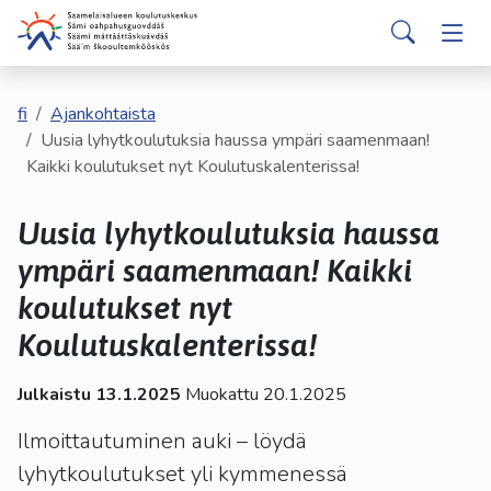
english
davvisámegiella
Siirry pääsisältöön
Siirry päävalikkoon
Sear
Hakijalle
Vaih
Valitse
käytettävissä
Opiskelijalle
fi
Ajankohtaista
Vaih
oleva
Uusia lyhytkoulutuksia haussa ympäri saamenmaan!
tulos
Kaikki koulutukset nyt Koulutuskalenterissa!
ylös-
Kumppaneille
Vaih
ja
Uusia lyhytkoulutuksia haussa
alasnuolilla.
Palvelut
Vaih
Siirry
ympäri saamenmaan! Kaikki
valittuun
koulutukset nyt
Tutustu meihin
Vaih
hakutulokseen
painamalla
Koulutuskalenterissa!
enteriä.
Yhteystiedot
Vaih
Kosketuslaitteiden
Julkaistu 13.1.2025
Muokattu 20.1.2025
käyttäjät
Ilmoittautuminen auki – löydä
voivat
käyttää
lyhytkoulutukset yli kymmenessä