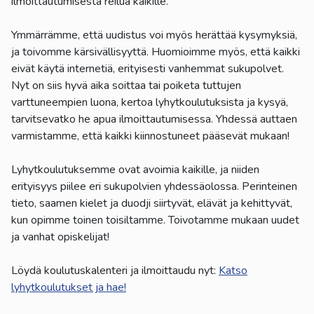
ilmoittautumisesta reilua kaikille.
Ymmärrämme, että uudistus voi myös herättää kysymyksiä,
ja toivomme kärsivällisyyttä. Huomioimme myös, että kaikki
eivät käytä internetiä, erityisesti vanhemmat sukupolvet.
Nyt on siis hyvä aika soittaa tai poiketa tuttujen
varttuneempien luona, kertoa lyhytkoulutuksista ja kysyä,
tarvitsevatko he apua ilmoittautumisessa. Yhdessä auttaen
varmistamme, että kaikki kiinnostuneet pääsevät mukaan!
Lyhytkoulutuksemme ovat avoimia kaikille, ja niiden
erityisyys piilee eri sukupolvien yhdessäolossa. Perinteinen
tieto, saamen kielet ja duodji siirtyvät, elävät ja kehittyvät,
kun opimme toinen toisiltamme. Toivotamme mukaan uudet
ja vanhat opiskelijat!
Löydä koulutuskalenteri ja ilmoittaudu nyt:
Katso
lyhytkoulutukset ja hae!