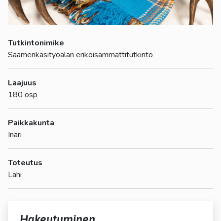
Tutkintonimike
Saamenkäsityöalan erikoisammattitutkinto
Laajuus
180 osp
Paikkakunta
Inari
Toteutus
Lähi
Hakeutuminen