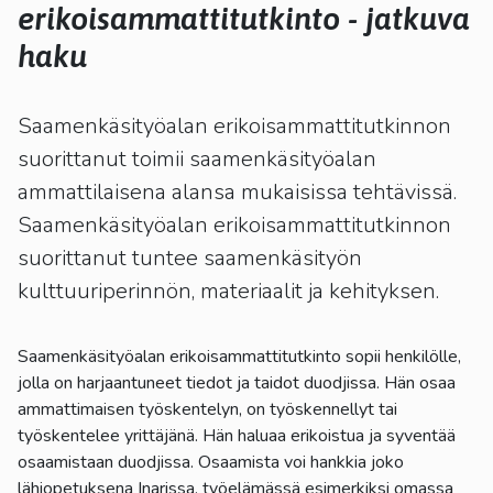
kosketus-
erikoisammattitutkinto - jatkuva
ja
haku
pyyhkäisyliikkeitä.
Saamenkäsityöalan erikoisammattitutkinnon
suorittanut toimii saamenkäsityöalan
ammattilaisena alansa mukaisissa tehtävissä.
Saamenkäsityöalan erikoisammattitutkinnon
suorittanut tuntee saamenkäsityön
kulttuuriperinnön, materiaalit ja kehityksen.
Saamenkäsityöalan erikoisammattitutkinto sopii henkilölle,
jolla on harjaantuneet tiedot ja taidot duodjissa. Hän osaa
ammattimaisen työskentelyn, on työskennellyt tai
työskentelee yrittäjänä. Hän haluaa erikoistua ja syventää
osaamistaan duodjissa. Osaamista voi hankkia joko
lähiopetuksena Inarissa, työelämässä esimerkiksi omassa