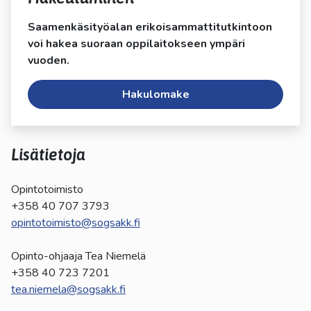
Saamenkäsityöalan erikoisammattitutkintoon
voi hakea suoraan oppilaitokseen ympäri
vuoden.
Hakulomake
Lisätietoja
Opintotoimisto
+358 40 707 3793
opintotoimisto@sogsakk.fi
Opinto-ohjaaja Tea Niemelä
+358 40 723 7201
tea.niemela@sogsakk.fi