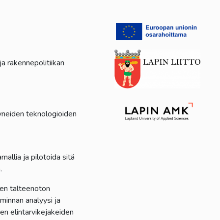
 rakennepolitiikan
tyneiden teknologioiden
llia ja pilotoida sitä
.
den talteenoton
innan analyysi ja
en elintarvikejakeiden