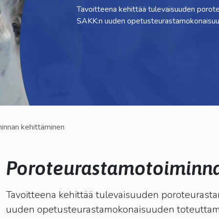
Tavoitteena kehittää tulevaisuuden poroteu
kosketus-
SAKK:n uuden opetusteurastamokonaisuu
ja
pyyhkäisyliikkeitä.
innan kehittäminen
Poroteurastamotoiminn
lasvetovalikkoa
Tavoitteena kehittää tulevaisuuden poroteurastam
uuden opetusteurastamokonaisuuden toteuttam