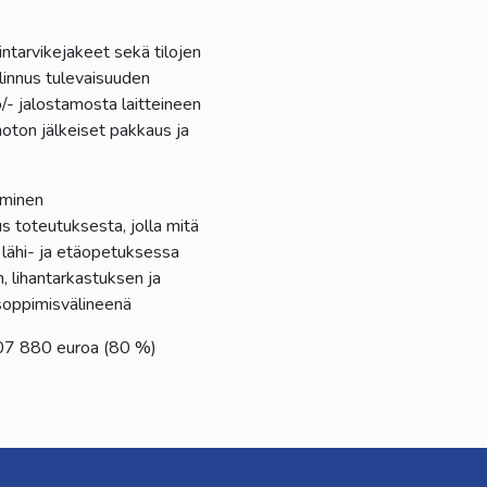
ntarvikejakeet sekä tilojen
linnus tulevaisuuden
- jalostamosta laitteineen
noton jälkeiset pakkaus ja
äminen
 toteutuksesta, jolla mitä
lähi- ja etäopetuksessa
, lihantarkastuksen ja
isoppimisvälineenä
07 880 euroa (80 %)