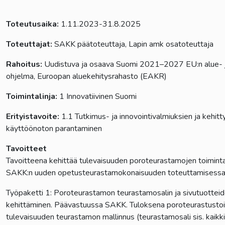
Toteutusaika:
1.11.2023-31.8.2025
Toteuttajat:
SAKK päätoteuttaja, Lapin amk osatoteuttaja
Rahoitus:
Uudistuva ja osaava Suomi 2021–2027 EU:n alue- ja
ohjelma, Euroopan aluekehitysrahasto (EAKR)
Toimintalinja:
1 Innovatiivinen Suomi
Erityistavoite:
1.1 Tutkimus- ja innovointivalmiuksien ja kehit
käyttöönoton parantaminen
Tavoitteet
Tavoitteena kehittää tulevaisuuden poroteurastamojen toimintama
SAKK:n uuden opetusteurastamokonaisuuden toteuttamisessa
Työpaketti 1: Poroteurastamon teurastamosalin ja sivutuottei
kehittäminen. Päävastuussa SAKK. Tuloksena poroteurastustoim
tulevaisuuden teurastamon mallinnus (teurastamosali sis. kaikki