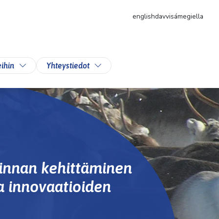
english
davvisámegiella
likkoa
Vaihda alasvetovalikkoa
Vaihda alasvetovalikkoa
ihin
Yhteystiedot
innan kehittäminen
a innovaatioiden