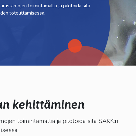
rastamojen toimintamallia ja pilotoida sitä
den toteuttamisessa.
an kehittäminen
ojen toimintamallia ja pilotoida sitä SAKK:n
isessa.