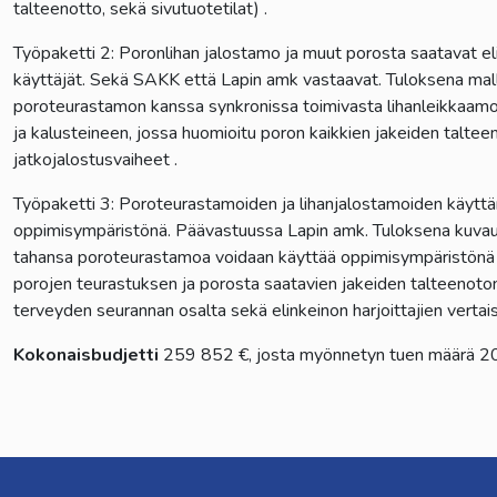
talteenotto, sekä sivutuotetilat) .
Työpaketti 2: Poronlihan jalostamo ja muut porosta saatavat eli
käyttäjät. Sekä SAKK että Lapin amk vastaavat. Tuloksena mal
poroteurastamon kanssa synkronissa toimivasta lihanleikkaamo/
ja kalusteineen, jossa huomioitu poron kaikkien jakeiden taltee
jatkojalostusvaiheet .
Työpaketti 3: Poroteurastamoiden ja lihanjalostamoiden käytt
oppimisympäristönä. Päävastuussa Lapin amk. Tuloksena kuvaus
tahansa poroteurastamoa voidaan käyttää oppimisympäristönä 
porojen teurastuksen ja porosta saatavien jakeiden talteenoton
terveyden seurannan osalta sekä elinkeinon harjoittajien verta
Kokonaisbudjetti
259 852 €, josta myönnetyn tuen määrä 2