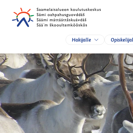
Siirry pääsisältöön
Siirry päävalikkoon
Vaihda alasvetova
Hakijalle
Opiskelija