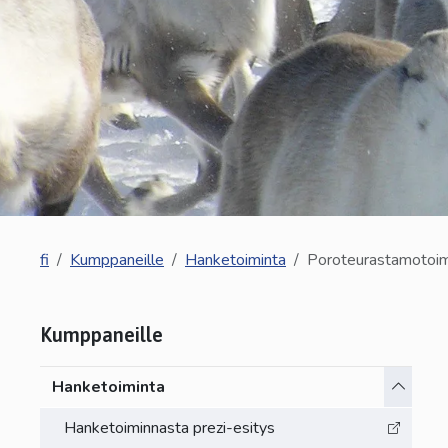
fi
Kumppaneille
Hanketoiminta
Poroteurastamotoim
Kumppaneille
Vaihda a
Hanketoiminta
Hanketoiminnasta prezi-esitys