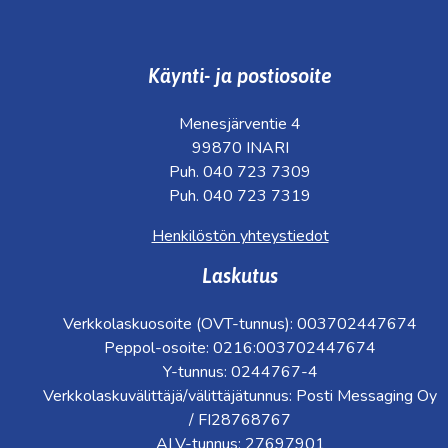
Käynti- ja postiosoite
Menesjärventie 4
99870 INARI
Puh. 040 723 7309
Puh. 040 723 7319
Henkilöstön yhteystiedot
Laskutus
Verkkolaskuosoite (OVT-tunnus): 003702447674
Peppol-osoite: 0216:003702447674
Y-tunnus: 0244767-4
Verkkolaskuvälittäjä/välittäjätunnus: Posti Messaging Oy
/ FI28768767
ALV-tunnus: 27697901