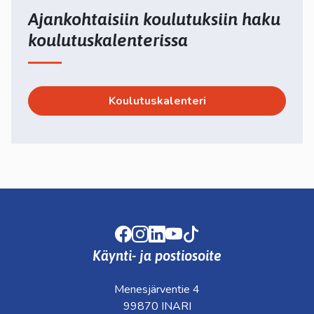
Ajankohtaisiin koulutuksiin haku
koulutuskalenterissa
Koulutuskalenteri
Facebook
Instagram
LinkedIn
Youtube
TikTok
Käynti- ja postiosoite
Menesjärventie 4
99870 INARI