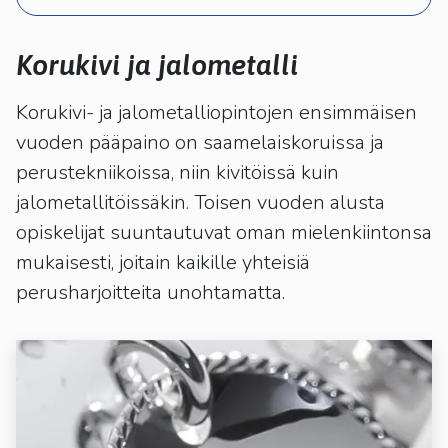
kosketus-
ja
pyyhkäisyliikkeitä.
Korukivi ja jalometalli
Korukivi- ja jalometalliopintojen ensimmäisen
vuoden pääpaino on saamelaiskoruissa ja
perustekniikoissa, niin kivitöissä kuin
jalometallitöissäkin. Toisen vuoden alusta
opiskelijat suuntautuvat oman mielenkiintonsa
mukaisesti, joitain kaikille yhteisiä
perusharjoitteita unohtamatta.