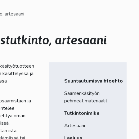
o, artesaani
stutkinto, artesaani
käsityötuotteen
 käsittelyssä ja
essa
Suuntautumisvaihtoehto
Saamenkäsityön
osaamistaan ja
pehmeät materiaalit
entelee
Tutkintonimike
erehtyä oman
issä,
Artesaani
stamista.
elämässä tai
Laajuus