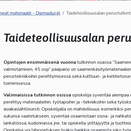
kosketus-
eät materiaalit - Dipmaduojit
Taideteollisuusalan perustutkint
ja
pyyhkäisyliikkeitä.
Taideteollisuusalan peru
lasvetovalikkoa
lasvetovalikkoa
Opintojen ensimmäisenä vuonna
tutkinnon osassa “Saamen
valmistaminen, 45 osp” pääpaino on saamenkäsityömateriaalien
lasvetovalikkoa
perustekniikoihin perehtymisessä sekä kulttuuri- ja kielitietois
toimimisessa.
lasvetovalikkoa
Valinnaisissa tutkinnon osissa
opiskelija syventää aiempaa 
lasvetovalikkoa
perehtyy materiaaleihin, työtapoihin ja –tekniikoihin sekä työsk
asiakaslähtöisesti. Opiskelijalla on mahdollisuus esimerkiksi p
sukunsa vaatetukseen, syventää osaamistaan sisna- ja nahkatö
lankatöissä, kudonnassa jne. tai opiskella yrittäjyyttä ja tuottei
Opiskelija voi lähiopetuksen lisäksi hankkia osaamista joko työ