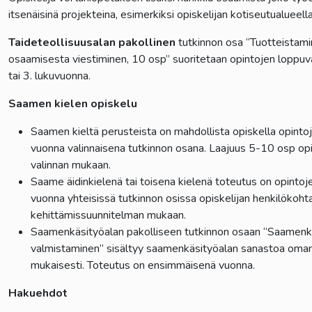
itsenäisinä projekteina, esimerkiksi opiskelijan kotiseutualueell
Taideteollisuusalan pakollinen
tutkinnon osa “Tuotteistami
lasvetovalikkoa
osaamisesta viestiminen, 10 osp” suoritetaan opintojen loppuv
tai 3. lukuvuonna.
lasvetovalikkoa
Saamen kielen opiskelu
lasvetovalikkoa
Saamen kieltä perusteista on mahdollista opiskella opintoje
lasvetovalikkoa
vuonna valinnaisena tutkinnon osana. Laajuus 5-10 osp opi
valinnan mukaan.
Saame äidinkielenä tai toisena kielenä toteutus on opintojen
vuonna yhteisissä tutkinnon osissa opiskelijan henkilökoh
kehittämissuunnitelman mukaan.
Saamenkäsityöalan pakolliseen tutkinnon osaan “Saamenk
valmistaminen” sisältyy saamenkäsityöalan sanastoa oman 
lasvetovalikkoa
mukaisesti. Toteutus on ensimmäisenä vuonna.
Hakuehdot