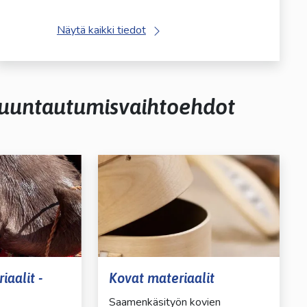
Näytä kaikki tiedot
suuntautumisvaihtoehdot
aalit -
Kovat materiaalit
Saamenkäsityön kovien