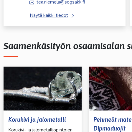
tea.niemela@sogsakk.fi
Näytä kaikki tiedot
Saamenkäsityön osaamisalan 
Korukivi ja jalometalli
Pehmeät materi
Dipmaduojit
Korukivi- ja jalometalliopintojen