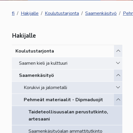
fi
Hakijalle
Koulutustarjonta
Saamenkäsityö
Pehm
Hakijalle
Vaihda a
Koulutustarjonta
Vaihda a
Saamen kieli ja kulttuuri
Vaihda a
Saamenkäsityö
Vaihda a
Korukivi ja jalometalli
Vaihda a
Pehmeät materiaalit - Dipmaduojit
Taideteollisuusalan perustutkinto,
artesaani
Saamenkäsityöalan ammattitutkinto