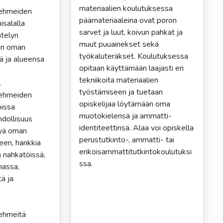
materiaalien koulutuksessa
ehmeiden
päämateriaaleina ovat poron
isalalla
sarvet ja luut, koivun pahkat ja
ntelyn
muut puuainekset sekä
en oman
työkaluteräkset. Koulutuksessa
ä ja alueensa
opitaan käyttämään laajasti eri
tekniikoita materiaalien
.
työstämiseen ja tuetaan
ehmeiden
opiskelijaa löytämään oma
oissa
muotokielensä ja ammatti-
hdollisuus
identiteettinsä. Alaa voi opiskella
tyä oman
perustutkinto-, ammatti- tai
een, hankkia
erikoisammattitutkintokoulutuksi
a nahkatöissä,
ssa.
nassa,
tä ja
ehmeitä