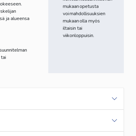
ykokeeseen.
mukaan opetusta
skelijan
voi mahdollisuuksien
sä ja alueensa
mukaan olla myös
iltaisin tai
viikonloppuisin.
ssuunnitelman
tai