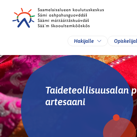
Siirry pääsisältöön
Siirry päävalikkoon
Vaihda alasvetova
Hakijalle
Opiskelija
Taideteollisuusalan p
artesaani