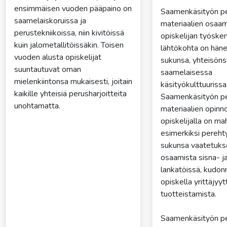
ensimmäisen vuoden pääpaino on
Saamenkäsityön p
saamelaiskoruissa ja
materiaalien osaam
perustekniikoissa, niin kivitöissä
opiskelijan työske
kuin jalometallitöissäkin. Toisen
lähtökohta on hän
vuoden alusta opiskelijat
sukunsa, yhteisöns
suuntautuvat oman
saamelaisessa
mielenkiintonsa mukaisesti, joitain
käsityökulttuurissa
kaikille yhteisiä perusharjoitteita
Saamenkäsityön p
unohtamatta.
materiaalien opinn
opiskelijalla on ma
esimerkiksi pereh
sukunsa vaatetuks
osaamista sisna- j
lankatöissä, kudon
opiskella yrittäjyyt
tuotteistamista.
Saamenkäsityön p