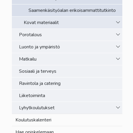
Saamenkäsityöalan erikoisammattitutkinto
Vaihda a
Kovat materiaalit
Vaihda a
Porotalous
Vaihda a
Luonto ja ympäristö
Vaihda a
Matkailu
Sosiaali ja terveys
Ravintola ja catering
Liiketoiminta
Vaihda a
Lyhytkoulutukset
Koulutuskalenteri
Hae opiskelemaan