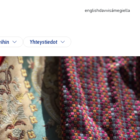
english
davvisámegiella
likkoa
Vaihda alasvetovalikkoa
Vaihda alasvetovalikkoa
ihin
Yhteystiedot