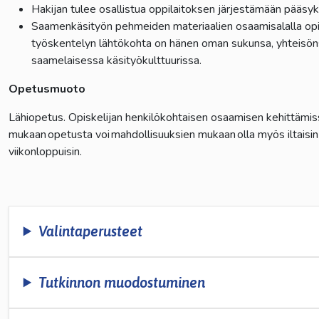
Hakijan tulee osallistua oppilaitoksen järjestämään pääs
Saamenkäsityön pehmeiden materiaalien osaamisalalla opi
työskentelyn lähtökohta on hänen oman sukunsa, yhteisön
saamelaisessa käsityökulttuurissa.
Opetusmuoto
Lähiopetus. Opiskelijan henkilökohtaisen osaamisen kehittämi
mukaan opetusta voi mahdollisuuksien mukaan olla myös iltaisin 
viikonloppuisin.
Valintaperusteet
Tutkinnon muodostuminen