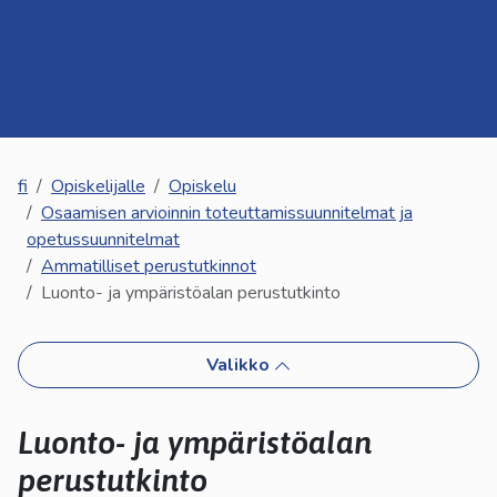
kosketus-
ja
pyyhkäisyliikkeitä.
fi
Opiskelijalle
Opiskelu
Osaamisen arvioinnin toteuttamissuunnitelmat ja
opetussuunnitelmat
Ammatilliset perustutkinnot
Luonto- ja ympäristöalan perustutkinto
Valikko
Luonto- ja ympäristöalan
perustutkinto