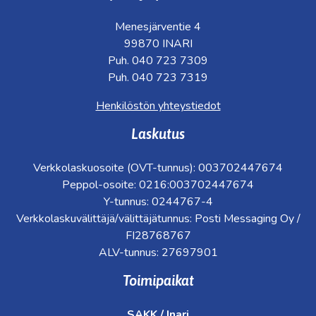
Menesjärventie 4
99870 INARI
Puh. 040 723 7309
Puh. 040 723 7319
Henkilöstön yhteystiedot
Laskutus
Verkkolaskuosoite (OVT-tunnus): 003702447674
Peppol-osoite: 0216:003702447674
Y-tunnus: 0244767-4
Verkkolaskuvälittäjä/välittäjätunnus: Posti Messaging Oy /
FI28768767
ALV-tunnus: 27697901
Toimipaikat
SAKK / Inari