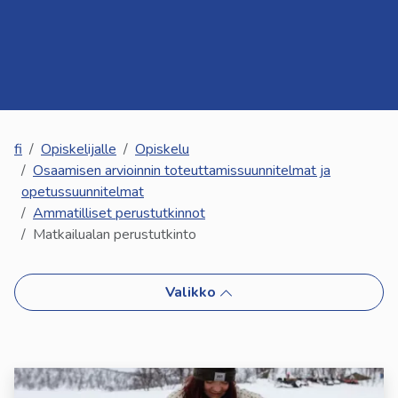
kosketus-
ja
pyyhkäisyliikkeitä.
fi
Opiskelijalle
Opiskelu
Osaamisen arvioinnin toteuttamissuunnitelmat ja
opetussuunnitelmat
Ammatilliset perustutkinnot
Matkailualan perustutkinto
Valikko