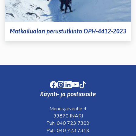
Matkailualan perustutkinto OPH-4412-2023
Facebook
Instagram
LinkedIn
Youtube
TikTok
Käynti- ja postiosoite
Menesjärventie 4
99870 INARI
Puh. 040 723 7309
Puh. 040 723 7319