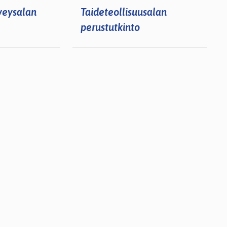
rveysalan
Taideteollisuusalan
perustutkinto