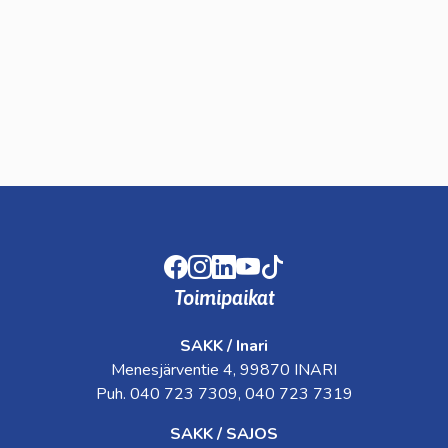
lasvetovalikkoa
Facebook
Instagram
LinkedIn
Youtube
TikTok
Toimipaikat
SAKK / Inari
Menesjärventie 4, 99870 INARI
Puh. 040 723 7309, 040 723 7319
SAKK / SAJOS