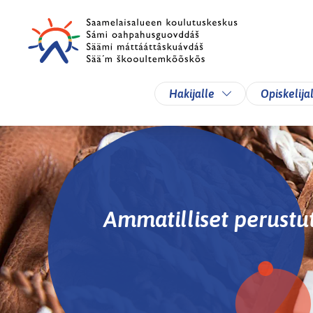
Siirry pääsisältöön
Siirry päävalikkoon
Vaihda alasvetova
Hakijalle
Opiskelija
Ammatilliset perustu