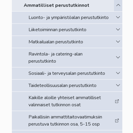
Vaihda a
Ammatilliset perustutkinnot
Vaihda a
Luonto- ja ympäristöalan perustutkinto
Vaihda a
Liiketoiminnan perustutkinto
Vaihda a
Matkailualan perustutkinto
Ravintola- ja catering-alan
Vaihda a
perustutkinto
Vaihda a
Sosiaali- ja terveysalan perustutkinto
Vaihda a
Taideteollisuusalan perustutkinto
Kaikille aloille yhteiset ammatilliset
valinnaiset tutkinnon osat
Paikallisiin ammattitaitovaatimuksiin
perustuva tutkinnon osa, 5-15 osp