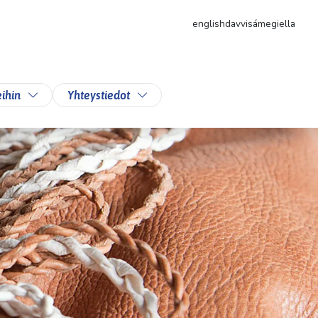
english
davvisámegiella
likkoa
Vaihda alasvetovalikkoa
Vaihda alasvetovalikkoa
ihin
Yhteystiedot