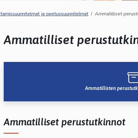
kosketus-
ttamissuunnitelmat ja opetussuunnitelmat
Ammatilliset perust
ja
pyyhkäisyliikkeitä.
Ammatilliset perustutki
lasvetovalikkoa
lasvetovalikkoa
lasvetovalikkoa
Ammatillisten perustutk
Ammatilliset perustutkinnot
lasvetovalikkoa