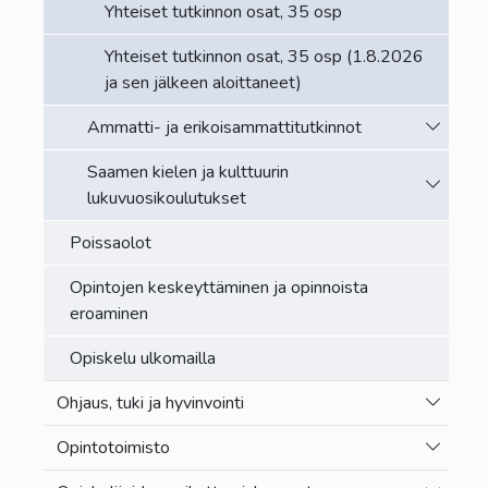
Yhteiset tutkinnon osat, 35 osp
Yhteiset tutkinnon osat, 35 osp (1.8.2026
ja sen jälkeen aloittaneet)
Vaihda a
Ammatti- ja erikoisammattitutkinnot
Saamen kielen ja kulttuurin
Vaihda a
lukuvuosikoulutukset
Poissaolot
Opintojen keskeyttäminen ja opinnoista
eroaminen
Opiskelu ulkomailla
Vaihda a
Ohjaus, tuki ja hyvinvointi
Vaihda a
Opintotoimisto