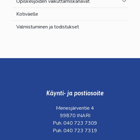
Vaihda a
Opiskelijoiden vaikuttamiskanavat
Kotiväelle
Valmistuminen ja todistukset
Käynti- ja postiosoite
Menesjärventie 4
99870 INARI
Puh. 040 723 7309
Puh. 040 723 7319