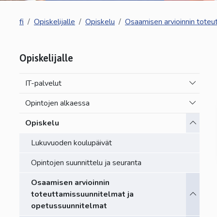
fi
Opiskelijalle
Opiskelu
Osaamisen arvioinnin toteu
Opiskelijalle
Vaihda a
IT-palvelut
Vaihda a
Opintojen alkaessa
Vaihda a
Opiskelu
Lukuvuoden koulupäivät
Opintojen suunnittelu ja seuranta
Osaamisen arvioinnin
Vaihda a
toteuttamissuunnitelmat ja
opetussuunnitelmat