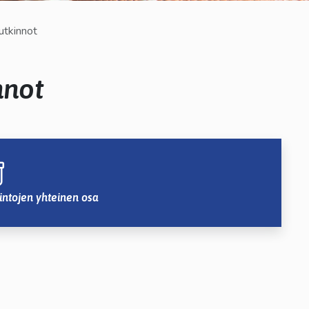
utkinnot
nnot
intojen yhteinen osa