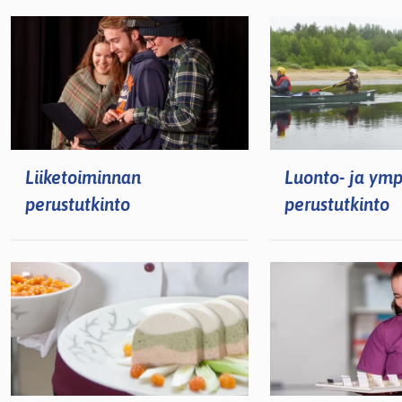
lasvetovalikkoa
lasvetovalikkoa
lasvetovalikkoa
lasvetovalikkoa
lasvetovalikkoa
Liiketoiminnan
Luonto- ja ymp
perustutkinto
perustutkinto
lasvetovalikkoa
lasvetovalikkoa