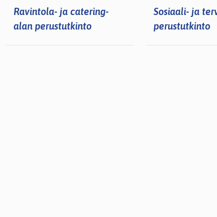
Ravintola- ja catering-
Sosiaali- ja te
alan perustutkinto
perustutkinto
lasvetovalikkoa
lasvetovalikkoa
lasvetovalikkoa
lasvetovalikkoa