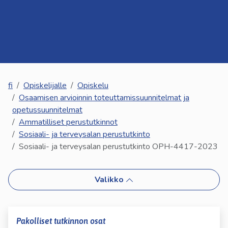
kosketus-
ja
pyyhkäisyliikkeitä.
fi
Opiskelijalle
Opiskelu
Osaamisen arvioinnin toteuttamissuunnitelmat ja
opetussuunnitelmat
Ammatilliset perustutkinnot
Sosiaali- ja terveysalan perustutkinto
Sosiaali- ja terveysalan perustutkinto OPH-4417-2023
Valikko
Pakolliset tutkinnon osat