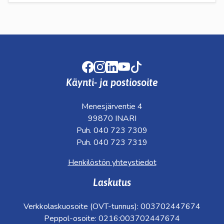
Facebook
Instagram
LinkedIn
Youtube
TikTok
Käynti- ja postiosoite
Menesjärventie 4
99870 INARI
Puh. 040 723 7309
Puh. 040 723 7319
Henkilöstön yhteystiedot
Laskutus
Verkkolaskuosoite (OVT-tunnus): 003702447674
Peppol-osoite: 0216:003702447674