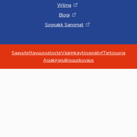
Wilma
Blogi
Sogsakk Sanomat
Saavutettavuusseloste
Väärinkäytösepäilyt
Tietosuoja
Asiakirjajulkisuuskuvaus