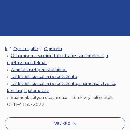
kosketus-
ja
pyyhkäisyliikkeitä.
fi
Opiskelijalle
Opiskelu
Osaamisen arvioinnin toteuttamissuunnitelmat ja
opetussuunnitelmat
Ammatilliset perustutkinnot
Taideteollisuusalan perustutkinto
Taideteollisuusalan perustutkinto, saamenkäsityöala,
korukivi ja jalometalli
Saamenkäsityön osaamisala - korukivi ja jalometalli
OPH-4159-2022
Valikko