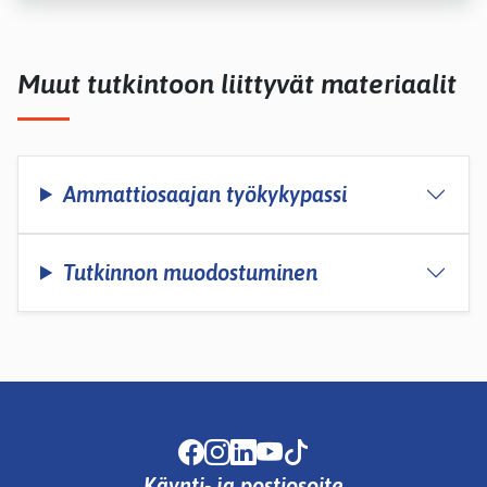
Muut tutkintoon liittyvät materiaalit
Ammattiosaajan työkykypassi
Tutkinnon muodostuminen
Facebook
Instagram
LinkedIn
Youtube
TikTok
Käynti- ja postiosoite