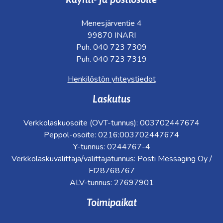
Menesjärventie 4
99870 INARI
Puh. 040 723 7309
Puh. 040 723 7319
Henkilöstön yhteystiedot
Laskutus
Verkkolaskuosoite (OVT-tunnus): 003702447674
Peppol-osoite: 0216:003702447674
Y-tunnus: 0244767-4
Verkkolaskuvälittäjä/välittäjätunnus: Posti Messaging Oy /
FI28768767
ALV-tunnus: 27697901
Toimipaikat