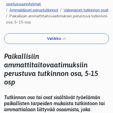
kosketus-
opetussuunnitelmat
ja
Ammatilliset perustutkinnot
Valinnaiset tutkinnon osat
pyyhkäisyliikkeitä.
Paikallisiin ammattitaitovaatimuksiin perustuva tutkinnon
osa, 5-15 osp
Valikko
Paikallisiin
ammattitaitovaatimuksiin
perustuva tutkinnon osa, 5-15
osp
Tutkinnon osa tai osat sisältävät työelämän
paikallisten tarpeiden mukaista tutkintoon tai
ammattialaan liittyvää osaamista, joka