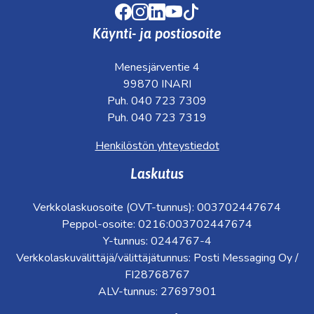
Facebook
Instagram
LinkedIn
Youtube
TikTok
Käynti- ja postiosoite
Menesjärventie 4
99870 INARI
Puh. 040 723 7309
Puh. 040 723 7319
Henkilöstön yhteystiedot
Laskutus
Verkkolaskuosoite (OVT-tunnus): 003702447674
Peppol-osoite: 0216:003702447674
Y-tunnus: 0244767-4
Verkkolaskuvälittäjä/välittäjätunnus: Posti Messaging Oy /
FI28768767
ALV-tunnus: 27697901