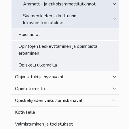
Vaihda a
Ammatti- ja erikoisammattitutkinnot
Saamen kielen ja kulttuurin
Vaihda a
lukuvuosikoulutukset
Poissaolot
Opintojen keskeyttäminen ja opinnoista
eroaminen
Opiskelu ulkomailla
Vaihda a
Ohjaus, tuki ja hyvinvointi
Vaihda a
Opintotoimisto
Vaihda a
Opiskelijoiden vaikuttamiskanavat
Kotiväelle
Valmistuminen ja todistukset