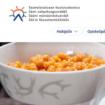
Siirry pääsisältöön
Siirry päävalikkoon
Vaihda alasvetova
Hakijalle
Opiskelija