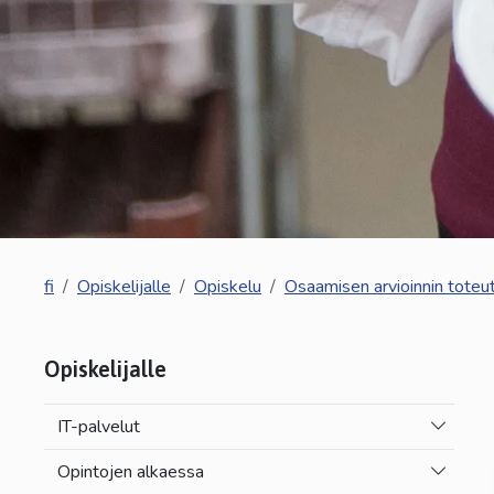
fi
Opiskelijalle
Opiskelu
Osaamisen arvioinnin toteu
Opiskelijalle
Vaihda a
IT-palvelut
Vaihda a
Opintojen alkaessa