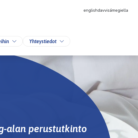
english
davvisámegiella
likkoa
Vaihda alasvetovalikkoa
Vaihda alasvetovalikkoa
ihin
Yhteystiedot
ng-alan perustutkinto