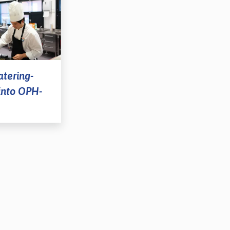
atering-
into OPH-