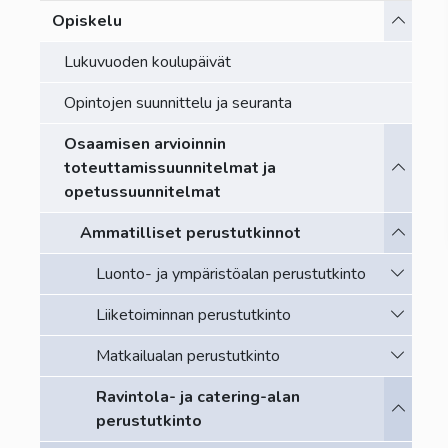
Vaihda a
Opiskelu
Lukuvuoden koulupäivät
Opintojen suunnittelu ja seuranta
Osaamisen arvioinnin
Vaihda a
toteuttamissuunnitelmat ja
opetussuunnitelmat
Vaihda a
Ammatilliset perustutkinnot
Vaihda a
Luonto- ja ympäristöalan perustutkinto
Vaihda a
Liiketoiminnan perustutkinto
Vaihda a
Matkailualan perustutkinto
Ravintola- ja catering-alan
Vaihda a
perustutkinto