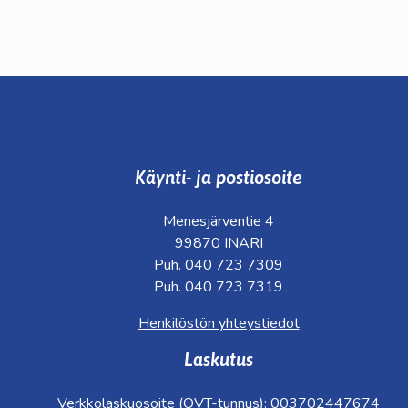
Käynti- ja postiosoite
Menesjärventie 4
99870 INARI
Puh. 040 723 7309
Puh. 040 723 7319
Henkilöstön yhteystiedot
Laskutus
Verkkolaskuosoite (OVT-tunnus): 003702447674