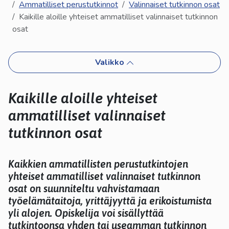
kosketus-
Ammatilliset perustutkinnot
Valinnaiset tutkinnon osat
ja
Kaikille aloille yhteiset ammatilliset valinnaiset tutkinnon
pyyhkäisyliikkeitä.
osat
Valikko
Kaikille aloille yhteiset
ammatilliset valinnaiset
tutkinnon osat
Kaikkien ammatillisten perustutkintojen
yhteiset ammatilliset valinnaiset tutkinnon
osat on suunniteltu vahvistamaan
työelämätaitoja, yrittäjyyttä ja erikoistumista
yli alojen. Opiskelija voi sisällyttää
tutkintoonsa yhden tai useamman tutkinnon