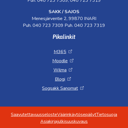
Puh. 040 723 7309, 040 723 7319
SAKK / SAJOS
Menesjärventie 2, 99870 INARI
Puh. 040 723 7309 Puh. 040 723 7319
Pikalinkit
M365
Moodle
Wilma
Blogi
Sogsakk Sanomat
Saavutettavuusseloste
Väärinkäytösepäilyt
Tietosuoja
Asiakirjajulkisuuskuvaus