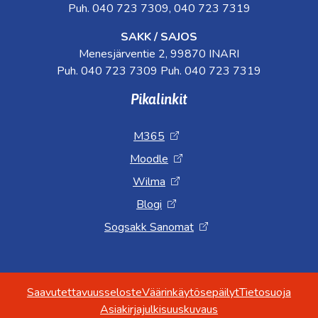
Puh. 040 723 7309, 040 723 7319
SAKK / SAJOS
Menesjärventie 2, 99870 INARI
Puh. 040 723 7309 Puh. 040 723 7319
Pikalinkit
M365
Moodle
Wilma
Blogi
Sogsakk Sanomat
Saavutettavuusseloste
Väärinkäytösepäilyt
Tietosuoja
Asiakirjajulkisuuskuvaus