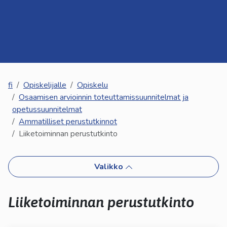
kosketus-
ja
pyyhkäisyliikkeitä.
fi
Opiskelijalle
Opiskelu
Osaamisen arvioinnin toteuttamissuunnitelmat ja
opetussuunnitelmat
Ammatilliset perustutkinnot
Liiketoiminnan perustutkinto
Valikko
Liiketoiminnan perustutkinto