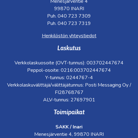
Menesjärventie 4
99870 INARI
Puh. 040 723 7309
Puh. 040 723 7319
Henkilöstön yhteystiedot
Laskutus
Verkkolaskuosoite (OVT-tunnus): 003702447674
Peppol-osoite: 0216:003702447674
Y-tunnus: 0244767-4
Verkkolaskuvälittäjä/välittäjätunnus: Posti Messaging Oy /
FI28768767
ALV-tunnus: 27697901
Toimipaikat
SAKK / Inari
Menesjärventie 4, 99870 INARI