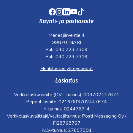
Facebook
Instagram
LinkedIn
Youtube
TikTok
Käynti- ja postiosoite
Menesjärventie 4
99870 INARI
Puh. 040 723 7309
Puh. 040 723 7319
Henkilöstön yhteystiedot
Laskutus
Verkkolaskuosoite (OVT-tunnus): 003702447674
Peppol-osoite: 0216:003702447674
Y-tunnus: 0244767-4
Verkkolaskuvälittäjä/välittäjätunnus: Posti Messaging Oy /
FI28768767
ALV-tunnus: 27697901