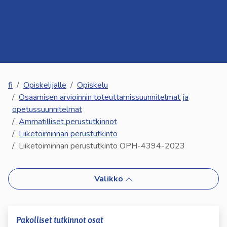
kosketus-
ja
pyyhkäisyliikkeitä.
fi
Opiskelijalle
Opiskelu
Osaamisen arvioinnin toteuttamissuunnitelmat ja
opetussuunnitelmat
Ammatilliset perustutkinnot
Liiketoiminnan perustutkinto
Liiketoiminnan perustutkinto OPH-4394-2023
Valikko
Pakolliset tutkinnot osat