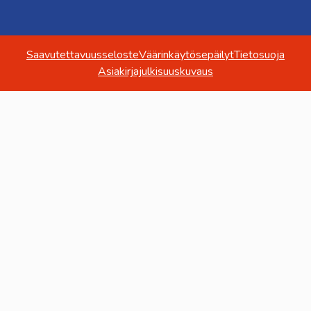
Saavutettavuusseloste
Väärinkäytösepäilyt
Tietosuoja
Asiakirjajulkisuuskuvaus