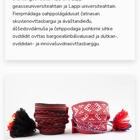
geasseuniversiteahtain ja Lappi universiteahtain.
Fierpmádaga oahppolágádusat čatnasan
skuvlenovttasbargui ja ávaštandieđu,
áššedovdámuša ja čehppodaga juohkimii sihke
ovddidit ovttas bargoeallinbálvalusaid ja dutkan-,
ovddidan- ja innovašuvdnaovttasbarggu.