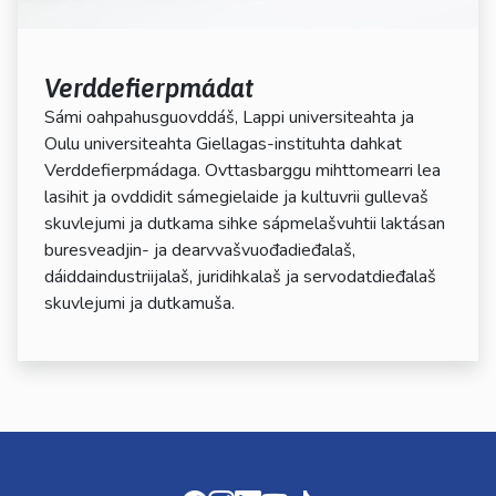
Verddefierpmádat
Sámi oahpahusguovddáš, Lappi universiteahta ja
Oulu universiteahta Giellagas-instituhta dahkat
Verddefierpmádaga. Ovttasbarggu mihttomearri lea
lasihit ja ovddidit sámegielaide ja kultuvrii gullevaš
skuvlejumi ja dutkama sihke sápmelašvuhtii laktásan
buresveadjin- ja dearvvašvuođadieđalaš,
dáiddaindustriijalaš, juridihkalaš ja servodatdieđalaš
skuvlejumi ja dutkamuša.