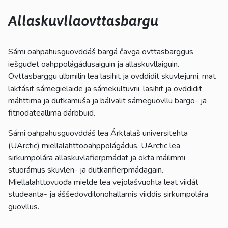
kosketus-
ja
Allaskuvllaovttasbargu
pyyhkäisyliikkeitä.
Sámi oahpahusguovddáš bargá čavga ovttasbarggus
iešguđet oahppolágádusaiguin ja allaskuvllaiguin.
Ovttasbarggu ulbmilin lea lasihit ja ovddidit skuvlejumi, mat
laktásit sámegielaide ja sámekultuvrii, lasihit ja ovddidit
máhttima ja dutkamuša ja bálvalit sámeguovllu bargo- ja
fitnodateallima dárbbuid.
Sámi oahpahusguovddáš lea Árktalaš universitehta
(UArctic) miellalahttooahppolágádus. UArctic lea
sirkumpolára allaskuvlafierpmádat ja okta máilmmi
stuorámus skuvlen- ja dutkanfierpmádagain.
Miellalahttovuođa mielde lea vejolašvuohta leat viidát
studeanta- ja áššedovdilonohallamis viiddis sirkumpolára
guovllus.