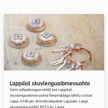
Lappilaš skuvlenguoibmevuohta
Sámi oahpahusguovddáš lea Lappilaš
skuvlenguoibmevuohta fierpmádaga lahttu ovttas
Lappi AMK:ain, ámmátoahpahat Lappiain, Lappi
skuvlenguovddáš REDUin, Lappi