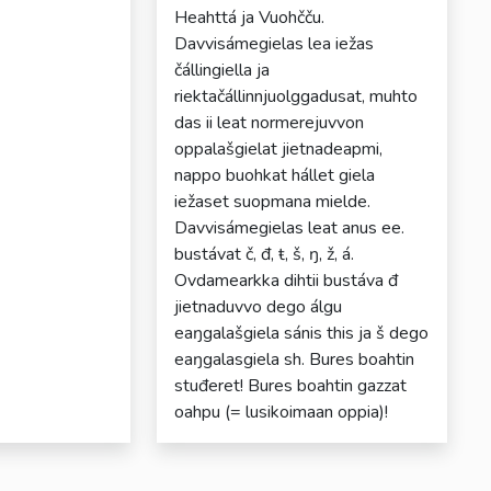
Heahttá ja Vuohčču.
Davvisámegielas lea iežas
čállingiella ja
riektačállinnjuolggadusat, muhto
das ii leat normerejuvvon
oppalašgielat jietnadeapmi,
nappo buohkat hállet giela
iežaset suopmana mielde.
Davvisámegielas leat anus ee.
bustávat č, đ, ŧ, š, ŋ, ž, á.
Ovdamearkka dihtii bustáva đ
jietnaduvvo dego álgu
eaŋgalašgiela sánis this ja š dego
eaŋgalasgiela sh. Bures boahtin
stuđeret! Bures boahtin gazzat
oahpu (= lusikoimaan oppia)!