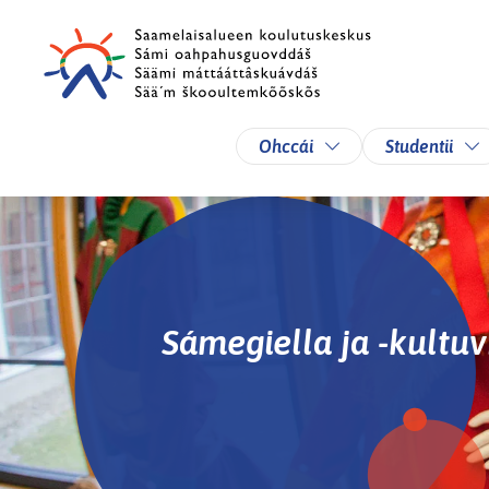
Skip to main content
Skip to main navigation
Toggle Dropdown
To
Ohccái
Studentii
Sámegiella ja -kultuv