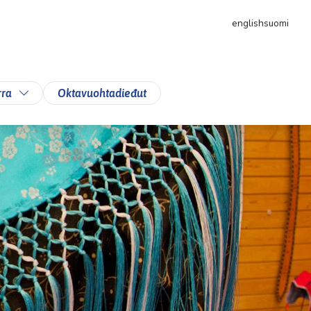
english
suomi
down
Toggle Dropdown
rra
Oktavuohtadieđut