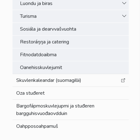
Toggle 
Luondu ja biras
Toggle 
Turisma
Sosiála ja dearvvašvuohta
Restoráŋŋa ja catering
Fitnodatdoaibma
Oanehisskuvlejumit
Skuvlenkaleandar (suomagillii)
Oza stuđeret
Bargofápmoskuvlejupmi ja stuđeren
bargguhisvuođaovdduin
Oahpposoahpamuš