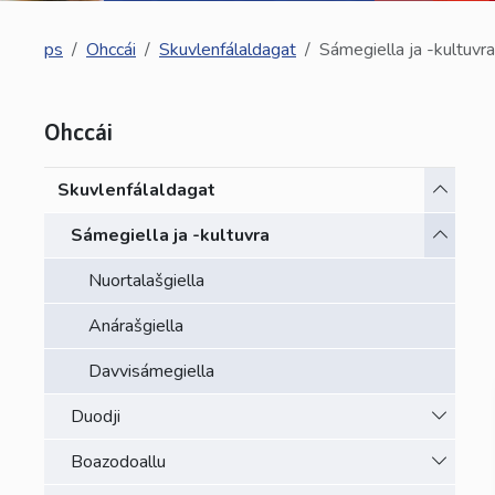
ps
Ohccái
Skuvlenfálaldagat
Sámegiella ja -kultuvra
Ohccái
Toggle 
Skuvlenfálaldagat
Toggle 
Sámegiella ja -kultuvra
Nuortalašgiella
Anárašgiella
Davvisámegiella
Toggle 
Duodji
Toggle 
Boazodoallu