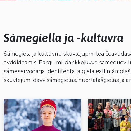
kosketus-
ja
pyyhkäisyliikkeitä.
Sámegiella ja -kultuvra
Dropdown
Sámegiela ja kultuvrra skuvlejupmi lea čoavddasa
ovddideamis. Bargu mii dahkkojuvvo sámeguovllui
Dropdown
sámeservodaga identitehta ja giela eallinfámolašv
skuvlejumi davvisámegielas, nuortalašgielas ja an
Dropdown
Dropdown