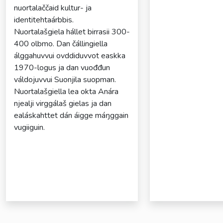
nuortalaččaid kultur- ja
identitehtaárbbis.
Nuortalašgiela hállet birrasii 300-
400 olbmo. Dan čállingiella
álggahuvvui ovddiduvvot easkka
1970-logus ja dan vuođđun
váldojuvvui Suonjila suopman.
Nuortalašgiella lea okta Anára
njealji virggálaš gielas ja dan
ealáskahttet dán áigge máŋggain
vugiiguin.