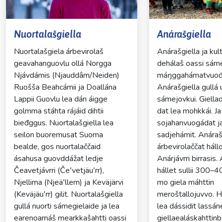
Dropdown
Dropdown
Nuortalašgiella
Anárašgiella
Nuortalašgiela árbevirolaš
Anárašgiella ja kul
geavahanguovlu ollá Norgga
dehálaš oassi sáme
Njávdámis (Njauddâm/Neiden)
máŋggahámatvuođ
Ruošša Beahcámii ja Doallána
Anárašgiella gullá 
Lappii Guovlu lea dán áigge
sámejovkui. Giella
golmma stáhta rájáid dihtii
dat lea mohkkái. Ja 
bieđggus. Nuortalašgiella lea
sojahanvuogádat j
seilon buoremusat Suoma
sadjehámit. Anáraš
bealde, gos nuortalaččaid
árbevirolaččat háll
ásahusa guovddážat ledje
Anárjávrri birrasis.
Čeavetjávrri (Čeʹvetjäuʹrr),
hállet sullii 300–
Njellima (Njeäʹllem) ja Keväjärvi
mo giela máhttin
(Keväjäuʹrr) gilit. Nuortalašgiella
meroštallojuvvo. Há
gullá nuorti sámegielaide ja lea
lea dássidit lassán
earenoamáš mearkkašahtti oassi
giellaealáskahttin