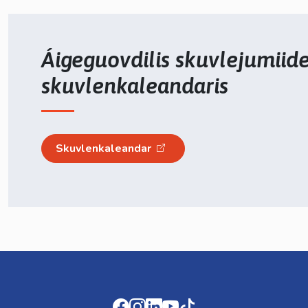
Áigeguovdilis skuvlejumiid
skuvlenkaleandaris
Skuvlenkaleandar
Facebook
Instagram
LinkedIn
Youtube
TikTok