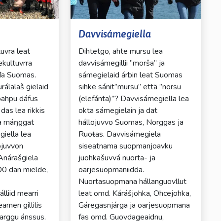
Davvisámegiella
tuvra leat
Dihtetgo, ahte mursu lea
kultuvrra
davvisámegillii ”morša” ja
a Suomas.
sámegielaid árbin leat Suomas
urálalaš gielaid
sihke sánit”mursu” että ”norsu
oahpu dáfus
(elefánta)”? Davvisámegiella lea
das lea rikkis
okta sámegielain ja dat
a máŋggat
hállojuvvo Suomas, Norggas ja
giella lea
Ruoŧas. Davvisámegiela
ojuvvon
siseatnama suopmanjoavku
 Anárašgiela
juohkašuvvá nuorta- ja
400 dan mielde,
oarjesuopmaniidda.
Nuortasuopmana hállanguovllut
lliid mearri
leat omd. Kárášjohka, Ohcejohka,
eamen gillilis
Gáregasnjárga ja oarjesuopmana
barggu ánssus.
fas omd. Guovdageaidnu,