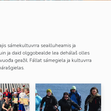
jis sámekultuvrra seailluheamis ja
n ja daid olggobealde lea dehálaš olles
uođa geažil. Fállat sámegiela ja kultuvrra
árašgielas.