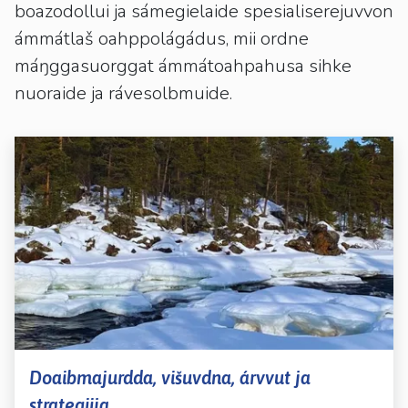
kosketus-
boazodollui ja sámegielaide spesialiserejuvvon
ja
ámmátlaš oahppolágádus, mii ordne
pyyhkäisyliikkeitä.
máŋggasuorggat ámmátoahpahusa sihke
nuoraide ja rávesolbmuide.
Doaibmajurdda, višuvdna, árvvut ja
strategiija