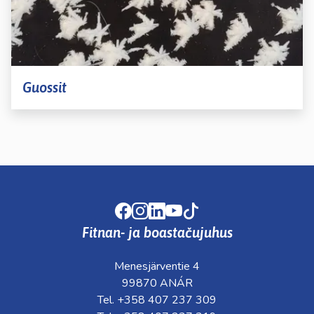
Guossit
Facebook
Instagram
LinkedIn
Youtube
TikTok
Fitnan- ja boastačujuhus
Menesjärventie 4
99870 ANÁR
Tel. +358 407 237 309