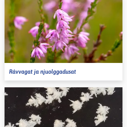
Rávvagat ja njuolggadusat