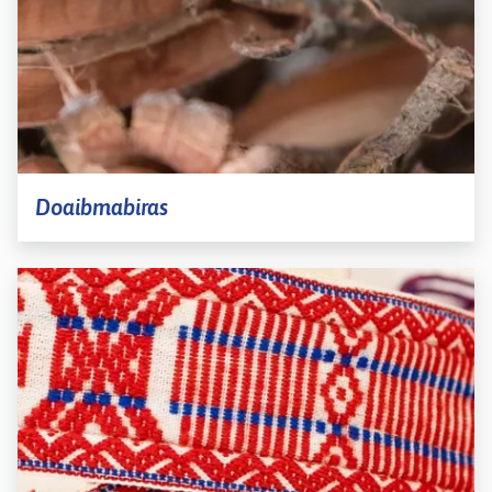
Doaibmabiras