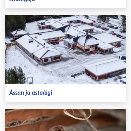
Ássan ja astoáigi