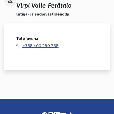
Virpi Valle-Perätalo
latnja- ja sadjevástideaddji
Telefuvdna
+358 400 290 758