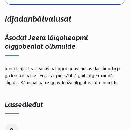
kosketus-
ja
pyyhkäisyliikkeitä.
Idjadanbálvalusat
Ásodat Jeera láigoheapmi
olggobealat olbmuide
Jeera lanjat leat eanaš oahppiid geavahusas dan áigodaga
go lea oahpahus. Friija lanjaid sáhttá goittotge maiddái
láigohit Sámi oahpahusguovddáža olggobealat olbmuide.
Lassedieđut