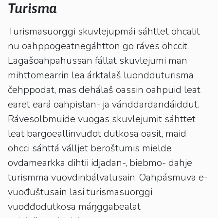
kosketus-
Turisma
ja
pyyhkäisyliikkeitä.
Turismasuorggi skuvlejupmái sáhttet ohcalit
nu oahppogeatnegáhtton go ráves ohccit.
Lagašoahpahussan fállat skuvlejumi man
mihttomearrin lea árktalaš luondduturisma
čehppodat, mas dehálaš oassin oahpuid leat
earet eará oahpistan- ja vánddardandáiddut.
Rávesolbmuide vuogas skuvlejumit sáhttet
leat bargoeallinvuđot dutkosa oasit, maid
ohcci sáhttá válljet beroštumis mielde
ovdamearkka dihtii idjadan-, biebmo- dahje
turismma vuovdinbálvalusain. Oahpásmuva e-
vuođuštusain lasi turismasuorggi
vuođđodutkosa máŋggabealat