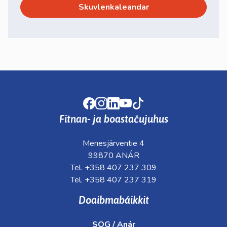
Skuvlenkaleandar
Facebook
Instagram
LinkedIn
Youtube
TikTok
Fitnan- ja boastačujuhus
Menesjärventie 4
99870 ANÁR
Tel. +358 407 237 309
Tel. +358 407 237 319
Doaibmabáikkit
SOG / Anár