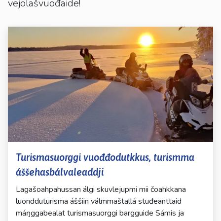
vejolašvuođaide!
Turismasuorggi vuođđodutkkus, turismma
áššehasbálvaleaddji
Lagašoahpahussan álgi skuvlejupmi mii čoahkkana
luondduturisma áššiin válmmaštallá stuđeanttaid
máŋggabealat turismasuorggi bargguide Sámis ja