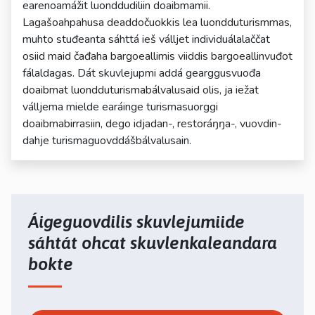
earenoamážit luonddudiliin doaibmamii.
Lagašoahpahusa deaddočuokkis lea luondduturismmas,
muhto stuđeanta sáhttá ieš válljet individuálalaččat
osiid maid čađaha bargoeallimis viiddis bargoeallinvuđot
fálaldagas. Dát skuvlejupmi addá gearggusvuođa
doaibmat luondduturismabálvalusaid olis, ja iežat
válljema mielde earáinge turismasuorggi
doaibmabirrasiin, dego idjadan-, restoráŋŋa-, vuovdin-
dahje turismaguovddášbálvalusain.
Áigeguovdilis skuvlejumiide
sáhtát ohcat skuvlenkaleandara
bokte