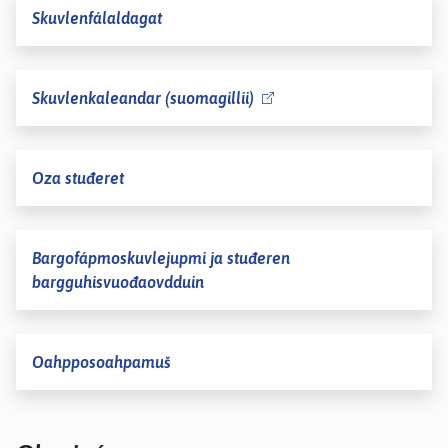
Skuvlenfálaldagat
Skuvlenkaleandar (suomagillii)
Oza stuđeret
Bargofápmoskuvlejupmi ja stuđeren
bargguhisvuođaovdduin
Oahpposoahpamuš