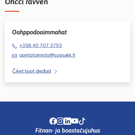
Ohcci rávven
Oahppodoaimmahat
+358 40 707 3793
opintotoimisto@sogsakk.fi
Čájet buot dieđuid
Facebook
Instagram
LinkedIn
Youtube
TikTok
Fitnan- ja boastačujuhus