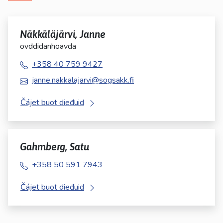
Näkkäläjärvi, Janne
ovddidanhoavda
+358 40 759 9427
janne.nakkalajarvi@sogsakk.fi
Čájet buot dieđuid
Gahmberg, Satu
+358 50 591 7943
Čájet buot dieđuid