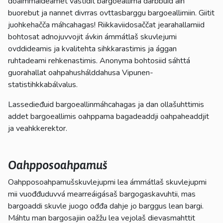
doaimmaideamet vástidit bargoeallima dárbbuid ain
buorebut ja nannet divrras ovttasbarggu bargoeallimiin. Giitit
juohkehačča máhcahagas! Riikkaviidosaččat jearahallamiid
bohtosat adnojuvvojit ávkin ámmátlaš skuvlejumi
ovddideamis ja kvalitehta sihkkarastimis ja ággan
ruhtadeami rehkenastimis. Anonyma bohtosiid sáhttá
guorahallat oahpahushálddahusa Vipunen-
statistihkkabálvalus.
Lassedieđuid bargoeallinmáhcahagas ja dan ollašuhttimis
addet bargoeallimis oahppama bagadeaddji oahpaheaddjit
ja veahkkerektor.
Oahpposoahpamuš
Oahpposoahpamušskuvlejupmi lea ámmátlaš skuvlejupmi
mii vuođđuduvvá mearreáigásaš bargogaskavuhtii, mas
bargoaddi skuvle juogo ođđa dahje jo barggus lean bargi.
Máhtu man bargosajiin oažžu lea vejolaš dievasmahttit