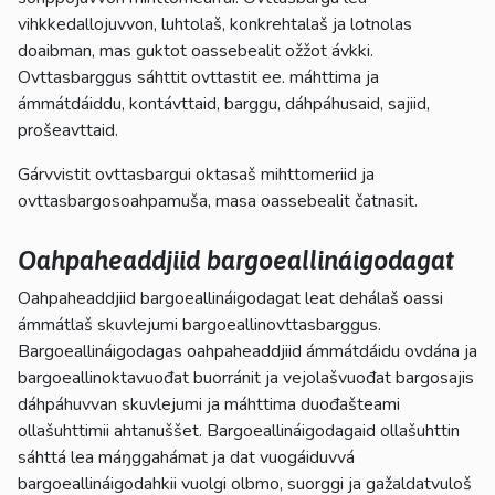
vihkkedallojuvvon, luhtolaš, konkrehtalaš ja lotnolas
doaibman, mas guktot oassebealit ožžot ávkki.
Ovttasbarggus sáhttit ovttastit ee. máhttima ja
ámmátdáiddu, kontávttaid, barggu, dáhpáhusaid, sajiid,
prošeavttaid.
Gárvvistit ovttasbargui oktasaš mihttomeriid ja
ovttasbargosoahpamuša, masa oassebealit čatnasit.
Oahpaheaddjiid bargoeallináigodagat
Oahpaheaddjiid bargoeallináigodagat leat dehálaš oassi
ámmátlaš skuvlejumi bargoeallinovttasbarggus.
Bargoeallináigodagas oahpaheaddjiid ámmátdáidu ovdána ja
bargoeallinoktavuođat buorránit ja vejolašvuođat bargosajis
dáhpáhuvvan skuvlejumi ja máhttima duođašteami
ollašuhttimii ahtanuššet. Bargoeallináigodagaid ollašuhttin
sáhttá lea máŋggahámat ja dat vuogáiduvvá
bargoeallináigodahkii vuolgi olbmo, suorggi ja gažaldatvuloš