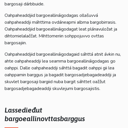
bargosaji dárbbuide.
Oahpaheaddjiid bargoeallináigodagas ollašuvvá
oahpaheaddji máhttima ovdáneapmi albma bargobirrasis.
Oahpaheaddjiid bargoeallináigodagat leat plánavuložat ja
dihtomielalaččat. Mihttomeriin sohppojuvvo ovttas
bargosajiin.
Oahpaheaddjiid bargoeallináigodagaid sáhttá atnit ávkin nu,
ahte oahpaheaddji lea seamma bargoeallináigodagas go
oahppi. Dalle oahpaheaddji sáhttá bagadit oahppi gii lea
oahppamin barggus ja bagadit bargosadjebagadeaddji ja
skuvlet bargosaji bargiid nuba bargit sáhttet oažžut
bargosadjebagadeaddji skuvlejumi bargosajistis.
Lassedieđut
bargoeallinovttasbarggus