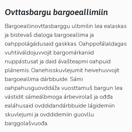
kosketus-
ja
Ovttasbargu bargoeallimiin
pyyhkäisyliikkeitä.
Bargoeallinovttasbarggu ulbmilin lea ealaskas
ja bistevaš dialoga bargoeallima ja
oahppolágádusaid gaskkas. Oahppofálaldagas
vuhtiiváldojuvvojit bargomárkaniid
nuppástusat ja daid ávašteapmi oahpuid
plánemis. Oanehisskuvlejumit heivehuvvojit
bargoeallima dárbbuide. Sámi
oahpahusguovddáža vuosttamuš bargun lea
vástidit sámeálbmoga árbevirolaš ja ođđa
ealáhusaid ovddidandárbbuide lágidemiin
skuvlejumi ja ovddidemiin guovllu
barggolašvuođa.