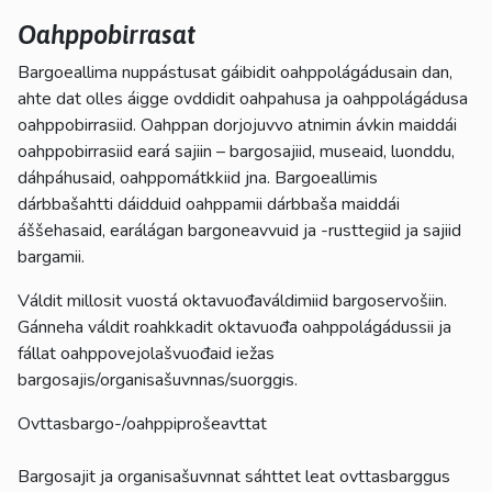
Oahppobirrasat
Bargoeallima nuppástusat gáibidit oahppolágádusain dan,
ahte dat olles áigge ovddidit oahpahusa ja oahppolágádusa
oahppobirrasiid. Oahppan dorjojuvvo atnimin ávkin maiddái
oahppobirrasiid eará sajiin – bargosajiid, museaid, luonddu,
dáhpáhusaid, oahppomátkkiid jna. Bargoeallimis
dárbbašahtti dáidduid oahppamii dárbbaša maiddái
áššehasaid, earálágan bargoneavvuid ja -rusttegiid ja sajiid
bargamii.
Váldit millosit vuostá oktavuođaváldimiid bargoservošiin.
Gánneha váldit roahkkadit oktavuođa oahppolágádussii ja
fállat oahppovejolašvuođaid iežas
bargosajis/organisašuvnnas/suorggis.
Ovttasbargo-/oahppiprošeavttat
Bargosajit ja organisašuvnnat sáhttet leat ovttasbarggus