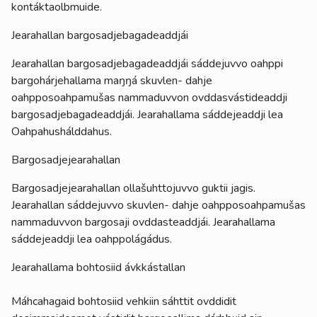
kontáktaolbmuide.
Jearahallan bargosadjebagadeaddjái
Jearahallan bargosadjebagadeaddjái sáddejuvvo oahppi
bargohárjehallama maŋŋá skuvlen- dahje
oahpposoahpamušas nammaduvvon ovddasvástideaddji
bargosadjebagadeaddjái. Jearahallama sáddejeaddji lea
Oahpahushálddahus.
Bargosadjejearahallan
Bargosadjejearahallan ollašuhttojuvvo guktii jagis.
Jearahallan sáddejuvvo skuvlen- dahje oahpposoahpamušas
nammaduvvon bargosaji ovddasteaddjái. Jearahallama
sáddejeaddji lea oahppolágádus.
Jearahallama bohtosiid ávkkástallan
Máhcahagaid bohtosiid vehkiin sáhttit ovddidit