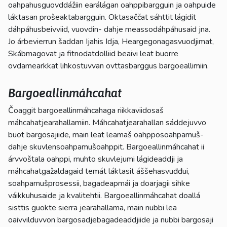
oahpahusguovddážiin earálágan oahppibargguin ja oahpuide
láktasan prošeaktabargguin. Oktasaččat sáhttit lágidit
dáhpáhusbeivviid, vuovdin- dahje meassodáhpáhusaid jna.
Jo árbevierrun šaddan Ijahis Idja, Heargegonagasvuodjimat,
Skábmagovat ja fitnodatdolliid beaivi leat buorre
ovdamearkkat lihkostuvvan ovttasbarggus bargoeallimiin.
Bargoeallinmáhcahat
Čoaggit bargoeallinmáhcahaga riikkaviidosaš
máhcahatjearahallamiin. Máhcahatjearahallan sáddejuvvo
buot bargosajiide, main leat leamaš oahpposoahpamuš-
dahje skuvlensoahpamušoahppit. Bargoeallinmáhcahat ii
árvvoštala oahppi, muhto skuvlejumi lágideaddji ja
máhcahatgažaldagaid temát láktasit áššehasvuđđui,
soahpamušprosessii, bagadeapmái ja doarjagii sihke
váikkuhusaide ja kvalitehtii. Bargoeallinmáhcahat doallá
sisttis guokte sierra jearahallama, main nubbi lea
oaivvilduvvon bargosadjebagadeaddjiide ja nubbi bargosaji