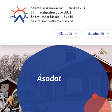
Skip to main content
Skip to main navigation
Toggle Dropdown
To
Ohccái
Studentii
Ásodat