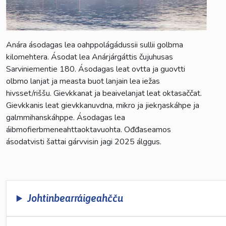
Anára ásodagas lea oahppolágádussii sullii golbma
kilomehtera. Ásodat lea Anárjárgáttis čujuhusas
Sarviniementie 180. Ásodagas leat ovtta ja guovtti
olbmo lanjat ja measta buot lanjain lea iežas
hivsset/riššu. Gievkkanat ja beaivelanjat leat oktasaččat.
Gievkkanis leat gievkkanuvdna, mikro ja jiekŋaskáhpe ja
galmmihanskáhppe. Ásodagas lea
áibmofierbmeneahttaoktavuohta. Ođđaseamos
ásodatvisti šattai gárvvisin jagi 2025 álggus.
Johtinbearráigeahčču