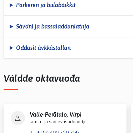
Parkeren ja biilabáikkit
Sávdni ja bassaladdanlatnja
Ođđasit ávkkástallan
Váldde oktavuođa
Valle-Perätalo, Virpi
latnja- ja sadjevástideaddji
+358 400 290 758