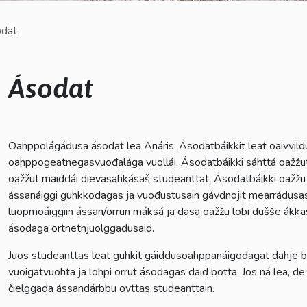
kosketus-
dat
ja
pyyhkäisyliikkeitä.
Ásodat
Dropdown
Dropdown
Oahppolágádusa ásodat lea Anáris. Ásodatbáikkit leat oaivvild
oahppogeatnegasvuođalága vuollái. Ásodatbáikki sáhttá oažžut ma
Dropdown
oažžut maiddái dievasahkásaš studeanttat. Ásodatbáikki oažžu 
ássanáiggi guhkkodagas ja vuođustusain gávdnojit mearrádusas.
Dropdown
luopmoáiggiin ássan/orrun máksá ja dasa oažžu lobi dušše ákka
ásodaga ortnetnjuolggadusaid.
Juos studeanttas leat guhkit gáiddusoahppanáigodagat dahje ba
vuoigatvuohta ja lohpi orrut ásodagas daid botta. Jos ná lea, de 
čielggada ássandárbbu ovttas studeanttain.