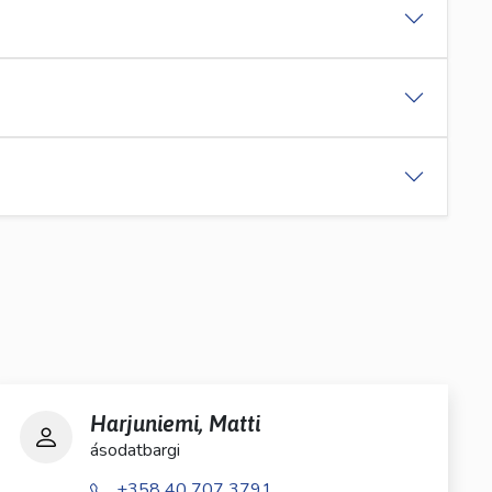
Harjuniemi, Matti
ásodatbargi
+358 40 707 3791