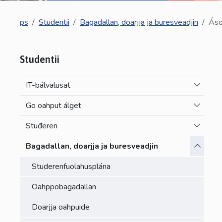
ps
Studentii
Bagadallan, doarjja ja buresveadjin
Áso
Studentii
Toggle 
IT-bálvalusat
Toggle 
Go oahput álget
Toggle 
Stuđeren
Toggle 
Bagadallan, doarjja ja buresveadjin
Studerenfuolahusplána
Oahppobagadallan
Doarjja oahpuide