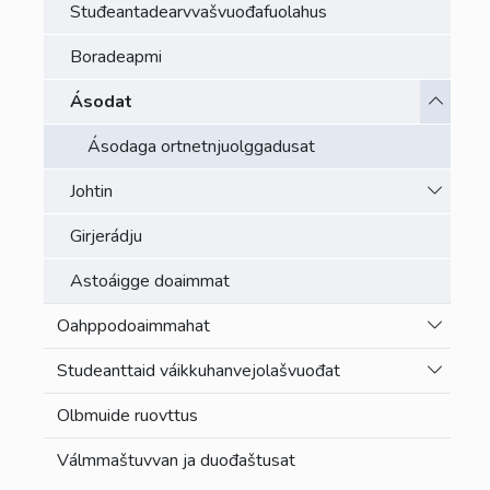
Stuđeantadearvvašvuođafuolahus
Boradeapmi
Toggle 
Ásodat
Ásodaga ortnetnjuolggadusat
Toggle 
Johtin
Girjerádju
Astoáigge doaimmat
Toggle 
Oahppodoaimmahat
Toggle 
Studeanttaid váikkuhanvejolašvuođat
Olbmuide ruovttus
Válmmaštuvvan ja duođaštusat