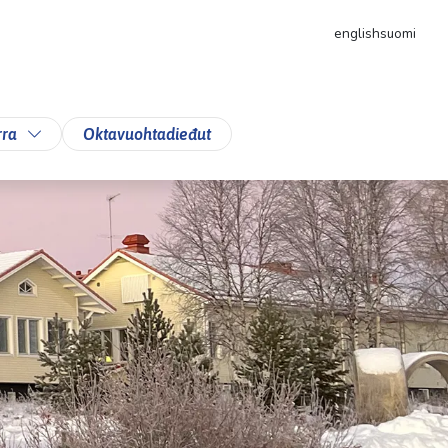
english
suomi
down
Toggle Dropdown
rra
Oktavuohtadieđut