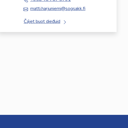
matti.harjuniemi@sogsakk.fi
Čájet buot dieđuid