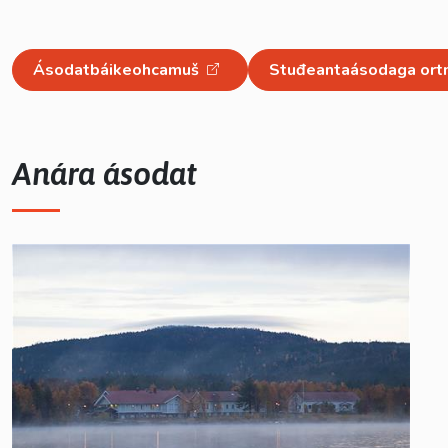
Ásodatbáikeohcamuš
Stuđeantaásodaga ort
Dropdown
Anára ásodat
Dropdown
Dropdown
Dropdown