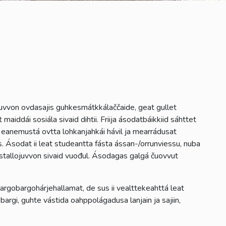
uvvon ovdasajis guhkesmátkkálaččaide, geat gullet
iddái sosiála sivaid dihtii. Friija ásodatbáikkiid sáhttet
eanemustá ovtta lohkanjahkái hávil ja mearrádusat
 Ásodat ii leat studeantta fásta ássan-/orrunviessu, nuba
stallojuvvon sivaid vuođul. Ásodagas galgá čuovvut
rgobargohárjehallamat, de sus ii vealttekeahttá leat
bargi, guhte vástida oahppolágadusa lanjain ja sajiin,