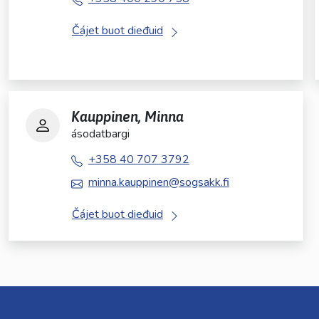
Čájet buot dieđuid
Kauppinen, Minna
ásodatbargi
+358 40 707 3792
minna.kauppinen@sogsakk.fi
Čájet buot dieđuid