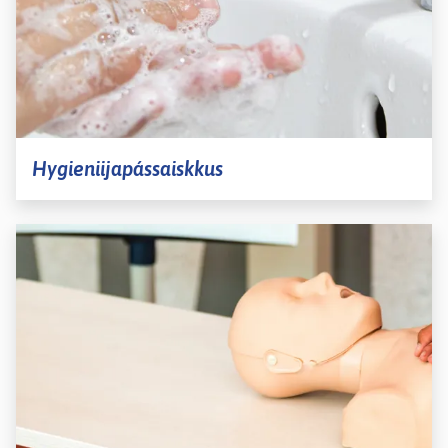
Hygieniijapássaiskkus