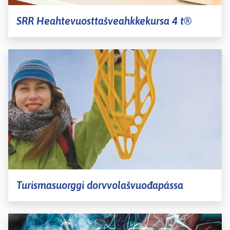
SRR Heahtevuosttašveahkkekursa 4 t®
Turismasuorggi dorvvolašvuođapássa