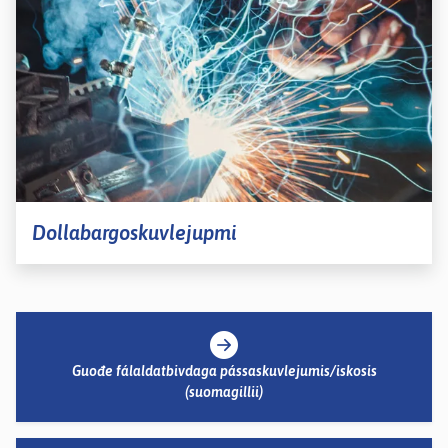
Dollabargoskuvlejupmi
Guođe fálaldatbivdaga pássaskuvlejumis/iskosis
(suomagillii)