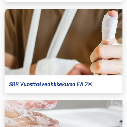
SRR Vuosttašveahkkekursa EA 2®