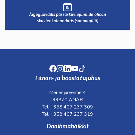
Áigeguovdilis pássaskuvlejumiide ohcan
skuvlenkaleandaris (suomagillii)
Facebook
Instagram
LinkedIn
Youtube
TikTok
Fitnan- ja boastačujuhus
Menesjärventie 4
99870 ANÁR
Tel. +358 407 237 309
Tel. +358 407 237 319
Doaibmabáikkit