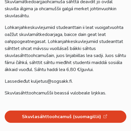
Skuvlamátkedoarjjaohcamuša sáhttá deavdit jo ovdal
skuvlla álgima ja ohcamuššii galgá merket johtinvuohkin
skuvlasáhtu.
Lohkanjahkeskuvlejumiid studeanttain ii leat vuoigatvuohta
oažžut skuvlamátkedoarjaga, baicce dain geat leat
oahppogeatnegasat. Lohkanjahkeskuvlejumiid studeanttat
sáhttet ohcat mávssu vuollásaš báikki sáhtus
skuvlasáhttoohcamušain, juos linjabiillas lea sadji. Juos sáhtu
fárrui čáhká, sáhttit sáhtu mieđihit studentii maiddái sosiála
ákkaid vuođul. Sáhtu haddi lea 6,80 €/guvlui.
Lassedieđut kuljetus@sogsakk.fi.
Skuvlasáhttoohcamuššii beassá vulobeale liŋkkas.
Skuvlasáhttoohcamuš (suomagillii)