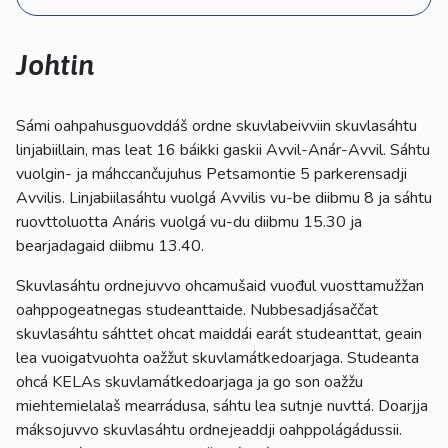
kosketus-
ja
pyyhkäisyliikkeitä.
Johtin
Sámi oahpahusguovddáš ordne skuvlabeivviin skuvlasáhtu
linjabiillain, mas leat 16 báikki gaskii Avvil-Anár-Avvil. Sáhtu
vuolgin- ja máhccančujuhus Petsamontie 5 parkerensadji
Avvilis. Linjabiilasáhtu vuolgá Avvilis vu-be diibmu 8 ja sáhtu
ruovttoluotta Anáris vuolgá vu-du diibmu 15.30 ja
bearjadagaid diibmu 13.40.
Skuvlasáhtu ordnejuvvo ohcamušaid vuođul vuosttamužžan
oahppogeatnegas studeanttaide. Nubbesadjásaččat
skuvlasáhtu sáhttet ohcat maiddái earát studeanttat, geain
lea vuoigatvuohta oažžut skuvlamátkedoarjaga. Studeanta
ohcá KELAs skuvlamátkedoarjaga ja go son oažžu
miehtemielalaš mearrádusa, sáhtu lea sutnje nuvttá. Doarjja
máksojuvvo skuvlasáhtu ordnejeaddji oahppolágádussii.