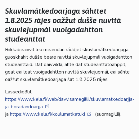
Skuvlamátkedoarjaga sáhttet
1.8.2025 rájes oažžut dušše nuvttá
skuvlejupmái vuoigadahtton
studeanttat
Riikkabeaivvit lea mearridan ráddjet skuvlamátkedoarjaga
guoskkahit dušše beare nuvttá skuvlejupmái vuoigadahtton
studeanttaid. Dát oaivvilda, ahte dat studeanttatoahppit,
geat eai leat vuoigadahtton nuvttá skuvlejupmái, eai sáhte
oažžut skuvlamátkedoarjaga šat 1.8.2025 rájes.
Lassedieđut
https://www.kela.fi/web/davvisamegillii/skuvlamatkedoarjja-
ja-boradandoarjja
ja
https://www.kela.fi/koulumatkatuki
(suomagillii).