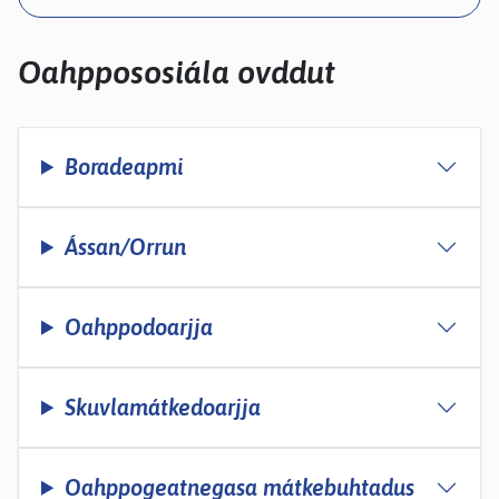
kosketus-
ja
pyyhkäisyliikkeitä.
Oahppososiála ovddut
Boradeapmi
Ássan/Orrun
Oahppodoarjja
Skuvlamátkedoarjja
Oahppogeatnegasa mátkebuhtadus