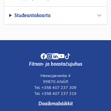
Stuđeantakoarta
Facebook
Instagram
LinkedIn
Youtube
TikTok
Fitnan- ja boastačujuhus
Menesjärventie 4
99870 ANÁR
Tel. +358 407 237 309
Tel. +358 407 237 319
Doaibmabáikkit