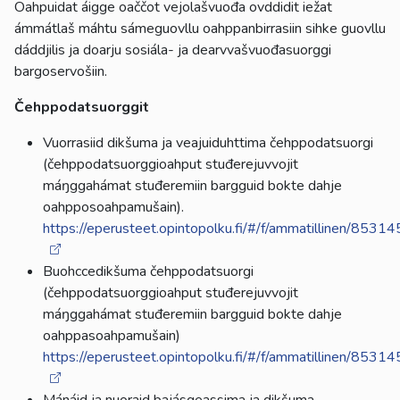
Oahpuidat áigge oaččot vejolašvuođa ovddidit iežat
ámmátlaš máhtu sámeguovllu oahppanbirrasiin sihke guovllu
dáddjilis ja doarju sosiála- ja dearvvašvuođasuorggi
bargoservošiin.
Čehppodatsuorggit
Vuorrasiid dikšuma ja veajuiduhttima čehppodatsuorgi
(čehppodatsuorggioahput stuđerejuvvojit
máŋggahámat stuđeremiin bargguid bokte dahje
oahpposoahpamušain).
https://eperusteet.opintopolku.fi/#/f/ammatillinen/853
Buohccedikšuma čehppodatsuorgi
(čehppodatsuorggioahput stuđerejuvvojit
máŋggahámat stuđeremiin bargguid bokte dahje
oahppasoahpamušain)
https://eperusteet.opintopolku.fi/#/f/ammatillinen/853