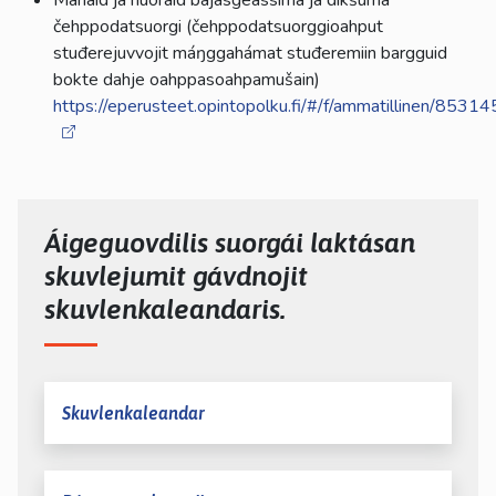
Mánáid ja nuoraid bajásgeassima ja dikšuma
čehppodatsuorgi (čehppodatsuorggioahput
stuđerejuvvojit máŋggahámat stuđeremiin bargguid
bokte dahje oahppasoahpamušain)
https://eperusteet.opintopolku.fi/#/f/ammatillinen/853
Áigeguovdilis suorgái laktásan
skuvlejumit gávdnojit
skuvlenkaleandaris.
Skuvlenkaleandar