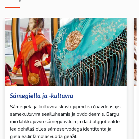
Sámegiella ja -kultuvra
Sámegiela ja kultuvrra skuvlejupmi lea čoavddasajis
sámekultuvrra seailluheamis ja ovddideamis. Bargu
mii dahkkojuvvo sámeguovlluin ja daid olggobealde
lea dehálaš olles sámeservodaga identitehta ja
giela eallinfámolašvuođa geažil.