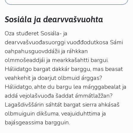
kosketus-
ja
pyyhkäisyliikkeitä.
Sosiála ja dearvvašvuohta
Oza stuđeret Sosiála- ja
dearvvašvuođasuorggi vuođđodutkosa Sámi
oahpahusguovddážii ja ráhkkan
olmmošeaddjái ja mearkkašahtti bargui.
Háliidatgo bargat dakkár barggu, mas beasat
veahkehit ja doarjut olbmuid árggas?
Háliidatgo, ahte du bargu lea máŋggabealat ja
addá vejolašvuođa šaddat ámmátlažžan?
Lagašdivššárin sáhtát bargat sierra ahkásaš
olbmuiguin dikšuma, veajuiduhttima ja
bajásgeassima bargguin.