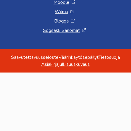
Moodle
Wilma
Blogga
Sogsakk Sanomat
Saavutettavuusseloste
Väärinkäytösepäilyt
Tietosuoja
Asiakirjajulkisuuskuvaus