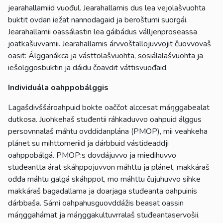
jearahallamiid vuođul. Jearahallamis dus lea vejolašvuohta
buktit ovdan iežat nannodagaid ja beroštumi suorgái.
Jearahallamii oassálastin lea gáibádus válljenproseassa
joatkašuvvamii. Jearahallamis árvvoštallojuvvojit čuovvovaš
oasit: Álgganákca ja vásttolašvuohta, sosiálalašvuohta ja
iešolggosbuktin ja dáidu čoavdit váttisvuođaid.
Individuála oahppobálggis
Lagašdivššároahpuid bokte oaččot alccesat máŋggabealat
dutkosa. Juohkehaš stuđentii ráhkaduvvo oahpuid álggus
persovnnalaš máhtu ovddidanplána (PMOP), mii veahkeha
plánet su mihttomeriid ja dárbbuid vástideaddji
oahppobálgá. PMOP:s dovdájuvvo ja mieđihuvvo
stuđeantta árat skáhppojuvvon máhttu ja plánet, makkáraš
ođđa máhtu galgá skáhppot, mo máhttu čujuhuvvo sihke
makkáraš bagadallama ja doarjaga stuđeanta oahpuinis
dárbbaša. Sámi oahpahusguovddážis beasat oassin
máŋggahámat ja máŋggakultuvrralaš stuđeantaservošii.