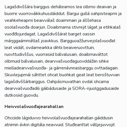
Lagašdivššára barggus deháleamos lea olbmo deaivan ja
buorre vuorrováikkuhusdáiddut. Bargui gullá oahpisteapmi ja
veahkeheapmi beaivválaš doaimmain ja áššehasa
osolašvuođa doarjun. Doaibmama stivrejit lágat ja etihkalaš
vuođđojurdagat. Lagašdivššárat barget oassin
máŋggaámmátlaš joavkkus. Bargguoažžunvejolašvuođat
leat viidát, ovdamearkka dihtii beaiveruovttuin,
ruovttudivššus, vuorrasiid bálvalusain, doaibmaváttot
olbmuid bálvalusain, dearvvašvuođaguovddážiin sihke
mielladearvvašvuođa- ja gárrenávnnasbarggu ovttadagain.
Skuvlejupmái sáhttet ohcat buohkat geat leat beroštuvvan
lagašdivššárbarggus. Oahpásmuvathan ovdal ohcama
dearvvašvuođadili gáibádusaide ja SORA-njuolggadusaide
dutkosiid guovdu.
Heivvolašvuođajearahallan
Ohcciide lágiduvvo heivvolašvuođajearahallan gáiddusin
atnimin ávkin digitála neavvuid. Stuđeanttat válljejuvvojit