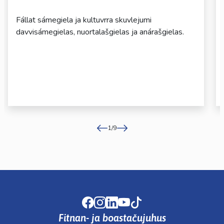
Fállat sámegiela ja kultuvrra skuvlejumi
davvisámegielas, nuortalašgielas ja anárašgielas.
1
/
9
Facebook
Instagram
LinkedIn
Youtube
TikTok
Fitnan- ja boastačujuhus