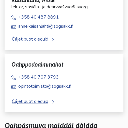
lektor, sosiála- ja dearvvašvuođasuorgi
+358 40 487 8891
anne.kaisanlahti@sogsakk.fi
Čájet buot dieđuid
Oahppodoaimmahat
+358 40 707 3793
opintotoimisto@sogsakk.fi
Čájet buot dieđuid
Oahpásmuva maiddái dáidda