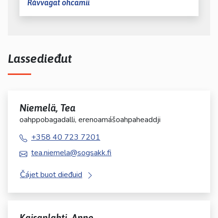
Rávvagat ohcamii
Lassedieđut
Niemelä, Tea
oahppobagadalli, erenoamášoahpaheaddji
+358 40 723 7201
tea.niemela@sogsakk.fi
Čájet buot dieđuid
Kaisanlahti, Anne