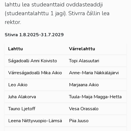
lahttu lea studeanttaid ovddasteaddji
(studeantalahttu 1 jagi). Stivrra čállin lea
rektor.
Stivra 1.8.2025-31.7.2029
Lahttu
Várrelahttu
Ságadoalli Anni Koivisto
Topi Alasuutari
Várreságadoalli Mika Aikio
Anne-Maria Näkkäläjärvi
Leo Aikio
Marjaana Aikio
Juha Alakorva
Tuula-Maija Magga-Hetta
Tauno Ljetoff
Vesa Orassalo
Leena Niittyvuopio-Lämsä
Piia Juuso