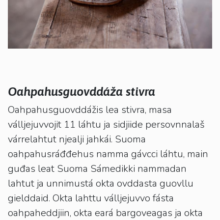
Oahpahusguovddáža stivra
Oahpahusguovddážis lea stivra, masa
válljejuvvojit 11 láhtu ja sidjiide persovnnalaš
várrelahtut njealji jahkái. Suoma
oahpahusráđđehus namma gávcci láhtu, main
guđas leat Suoma Sámedikki nammadan
lahtut ja unnimustá okta ovddasta guovllu
gielddaid. Okta lahttu válljejuvvo fásta
oahpaheddjiin, okta eará bargoveagas ja okta