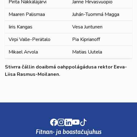
Pirita Näkkäläjärvi
Janne Hirvasvuopio
Maaren Palismaa
Juhán-Tuommá Magga
Iiris Kangas
Vesa Juntunen
Virpi Valle-Perätalo
Pia Kiprianoff
Mikael Arvola
Matias Uutela
Stivrra čállin doaibmá oahppolágádusa rektor Eeva-
Liisa Rasmus-Moilanen.
Facebook
Instagram
LinkedIn
Youtube
TikTok
Fitnan- ja boastačujuhus