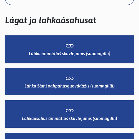
kosketus-
ja
pyyhkäisyliikkeitä.
Lágat ja lahkaásahusat
Láhka ámmátlaš skuvlejumis (suomagillii)
Láhka Sámi oahpahusguovddážis (suomagillii)
Láhkaásahus ámmátlaš skuvlejumis (suomagillii)