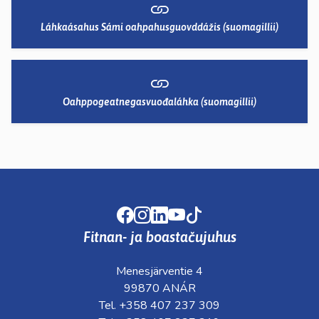
Láhkaásahus Sámi oahpahusguovddážis (suomagillii)
Oahppogeatnegasvuođaláhka (suomagillii)
Facebook
Instagram
LinkedIn
Youtube
TikTok
Fitnan- ja boastačujuhus
Menesjärventie 4
99870 ANÁR
Tel. +358 407 237 309