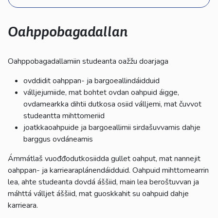
kosketus-
ja
pyyhkäisyliikkeitä.
Oahppobagadallan
Oahppobagadallamiin studeanta oažžu doarjaga
ovddidit oahppan- ja bargoeallindáidduid
válljejumiide, mat bohtet ovdan oahpuid áigge,
ovdamearkka dihtii dutkosa osiid válljemi, mat čuvvot
studeantta mihttomeriid
joatkkaoahpuide ja bargoeallimii sirdašuvvamis dahje
barggus ovdáneamis
Ámmátlaš vuođđodutkosiidda gullet oahput, mat nannejit
oahppan- ja karriearaplánendáidduid. Oahpuid mihttomearrin
lea, ahte studeanta dovdá áššiid, main lea beroštuvvan ja
máhttá válljet áššiid, mat guoskkahit su oahpuid dahje
karrieara.