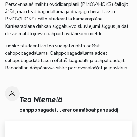
Persovnnalaš máhtu ovddidanplánii (PMOV/HOKS) čállojit
áššit, main leat bagadallama ja doarjaga birra. Lassin
PMOV/HOKSii čállo studeantta karriearaplána.
Karriearaplána dahkan álggahuvvo skuvlejumi álggus ja dat
dievasmahttojuvvo oahpuid ovdáneami mielde.
Juohke studeanttas lea vuoigatvuohta oažžut
oahppobagadallama. Oahppobagadallama addet
oahppobagadalli lassin ofelaš-bagadalli ja oahpaheaddjit.
Bagadallan dáhpáhuvvá sihke persovnnalaččat ja joavkkus.
Tea Niemelä
oahppobagadalli, erenoamášoahpaheaddji