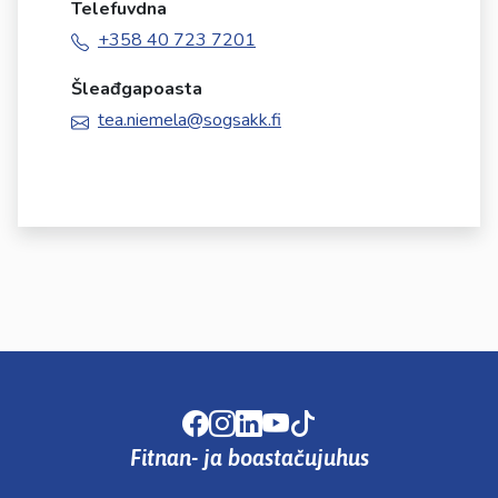
Telefuvdna
+358 40 723 7201
Šleađgapoasta
tea.niemela@sogsakk.fi
Facebook
Instagram
LinkedIn
Youtube
TikTok
Fitnan- ja boastačujuhus