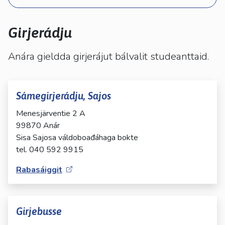
kosketus-
ja
pyyhkäisyliikkeitä.
Girjerádju
Anára gieldda girjerájut bálvalit studeanttaid.
Sámegirjerádju, Sajos
Menesjärventie 2 A
99870 Anár
Sisa Sajosa váldoboađáhaga bokte
Rabasáiggit
Girjebusse