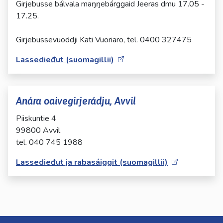
Girjebusse bálvala maŋŋebárggaid Jeeras dmu 17.05 -
17.25.
Girjebussevuoddji Kati Vuoriaro, tel. 0400 327475
Lassedieđut (suomagillii)
Anára oaivegirjerádju, Avvil
Piiskuntie 4
99800 Avvil
tel. 040 745 1988
Lassedieđut ja rabasáiggit (suomagillii)