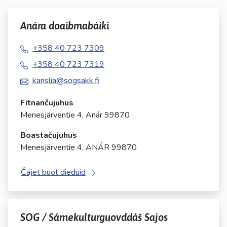
Anára doaibmabáiki
+358 40 723 7309
+358 40 723 7319
kanslia@sogsakk.fi
Fitnančujuhus
Menesjärventie 4, Anár 99870
Boastačujuhus
Menesjärventie 4, ANÁR 99870
Čájet buot dieđuid
SOG / Sámekulturguovddáš Sajos