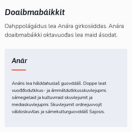
kosketus-
ja
Doaibmabáikkit
pyyhkäisyliikkeitä.
Oahppolágádus lea Anára girkosiiddas. Anára
doaibmabáikki oktavuođas lea maid ásodat.
Anár
Anáris lea hálddahuslaš guovddáš. Doppe leat
vuođđodutkkus- ja ámmátdutkkusskuvlejupmi,
sámegielaid ja kultuvrraid skuvlejumit ja
mediaskuvlejupmi. Skuvlejumit ordnejuvvojit
váldoskuvllas ja sámekulturguovddáš Sajosis.