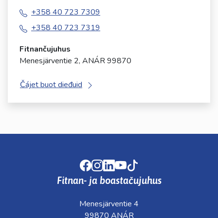
+358 40 723 7309
+358 40 723 7319
Fitnančujuhus
Menesjärventie 2, ANÁR 99870
Čájet buot dieđuid
Facebook
Instagram
LinkedIn
Youtube
TikTok
Fitnan- ja boastačujuhus
Menesjärventie 4
99870 ANÁR