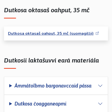
Dutkosa oktasaš oahput, 35 mč
Dutkosa oktasaš oahput, 35 mč (suomagillii)
Dutkosii laktašuvvi eará materiála
Ámmátolbmo bargonavccaid pássa
Dutkosa čoagganeapmi