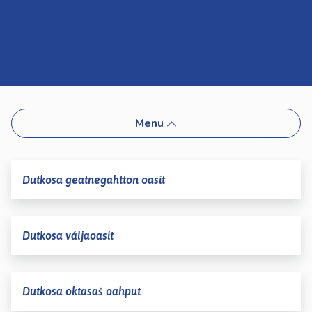
kosketus-
ja
pyyhkäisyliikkeitä.
Menu
Dutkosa geatnegahtton oasit
Dutkosa váljaoasit
Dutkosa oktasaš oahput