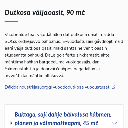
Dutkosa váljaoasit, 90 mč
Vulobealde leat válddáhallon dat dutkosa oasit, maidda
SOG:s ordnejuvvo oahpahus. E-vuođuštusain gávdnojit maid
eará válja dutkosa oasit, maid sáhttá heivehit oassin
studeantta oahpuid. Dalle goit ferte sihkkarastit, ahte
máhttima háhkan bargoeallima vuolggasajis, dan
čalmmustahttin ja doarvái čeahpes bagadallan ja
árvvoštallanmáhttin ollašuvvá.
Dáiddaindustriijasuorggi vuođđodutkosa vuođustusat
Buktaga, saji dahje bálvalusa hábmen,
plánen ja válmmašteapmi, 45 mč