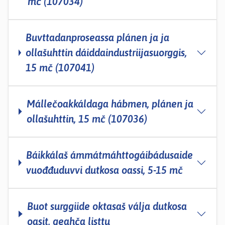
mč (107034)
Buvttadanproseassa plánen ja ja
ollašuhttin dáiddaindustriijasuorggis,
15 mč (107041)
Mállečoakkáldaga hábmen, plánen ja
ollašuhttin, 15 mč (107036)
Báikkálaš ámmátmáhttogáibádusaide
vuođđuduvvi dutkosa oassi, 5-­15 mč
Buot surggiide oktasaš válja dutkosa
oasit, geahča listtu