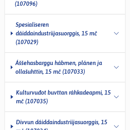
(107096)
Spesialiseren
dáiddaindustriijasuorggis, 15 mč
(107029)
Áššehasbarggu hábmen, plánen ja
ollašuhttin, 15 mč (107033)
Kulturvuđot buvttan ráhkadeapmi, 15
mč (107035)
Divvun dáiddaindustriijasuorggis, 15