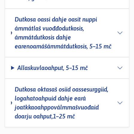
Dutkosa oassi dahje oasit nuppi
ámmátlaš vuođđodutkosis,
ámmátdutkosis dahje
earenoamášámmátdutkosis, 5–15 mč
Allaskuvlaoahput, 5–15 mč
Dutkosa oktasaš osiid oassesurggiid,
logahatoahpuid dahje eará
joatkkaoahppoválmmašvuođaid
doarju oahput,1–25 mč