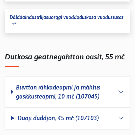
Dáiddaindustriijasuorggi vuođđodutkosa vuođustusat
Dutkosa geatnegahtton oasit, 55 mč
Buvttan ráhkadeapmi ja máhtus
gaskkusteapmi, 10 mč (107045)
Duoji duddjon, 45 mč (107103)