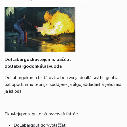
Dollabargoskuvlejumis oaččot
dollabargodohkálašvuođa
Dollabargokursa bistá ovtta beaivvi ja doallá sisttis guhtta
oahppodiimmu teoriija, suddjen- ja álgojáddadanhárjehusaid
ja iskosa.
Skuvlejupmái gullet čuovvovaš fáttát:
Dollabarggut dorvvolaččat