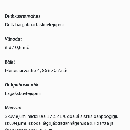
Dutkkusnamahus
Dollabargokoartaskuvlejupmi
Viidodat
8 d / 0,5 mč
Báiki
Menesjärventie 4, 99870 Anár
Oahpahusvuohki
Lagašskuvlejupmi
Mávssut
Skuvlejumi haddi lea 178,21 € doallá sisttis oahppogirjji,
skuvlejumi, iskosa, álgojáddadanhárjehusaid, koartta ja