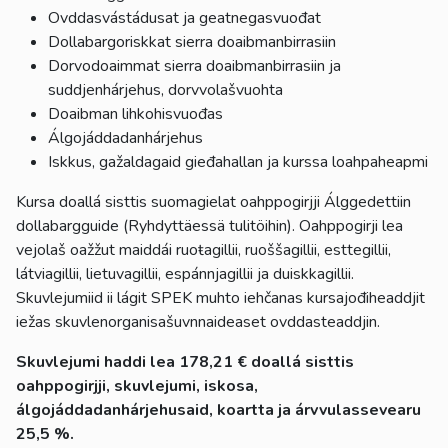
Ovddasvástádusat ja geatnegasvuođat
Dollabargoriskkat sierra doaibmanbirrasiin
Dorvodoaimmat sierra doaibmanbirrasiin ja
suddjenhárjehus, dorvvolašvuohta
Doaibman lihkohisvuođas
Álgojáddadanhárjehus
Iskkus, gažaldagaid gieđahallan ja kurssa loahpaheapmi
Kursa doallá sisttis suomagielat oahppogirjji Álggedettiin
dollabargguide (Ryhdyttäessä tulitöihin). Oahppogirji lea
vejolaš oažžut maiddái ruoŧagillii, ruoššagillii, esttegillii,
látviagillii, lietuvagillii, espánnjagillii ja duiskkagillii.
Skuvlejumiid ii lágit SPEK muhto iehčanas kursajođiheaddjit
iežas skuvlenorganisašuvnnaideaset ovddasteaddjin.
Skuvlejumi haddi lea 178,21 € doallá sisttis
oahppogirjji, skuvlejumi, iskosa,
álgojáddadanhárjehusaid, koartta ja árvvulassevearu
25,5 %.