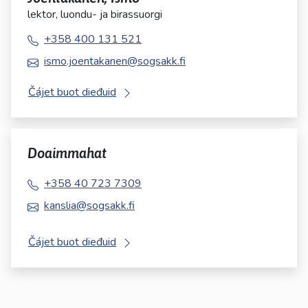
lektor, luondu- ja birassuorgi
+358 400 131 521
ismo.joentakanen@sogsakk.fi
Čájet buot dieđuid
Doaimmahat
+358 40 723 7309
kanslia@sogsakk.fi
Čájet buot dieđuid