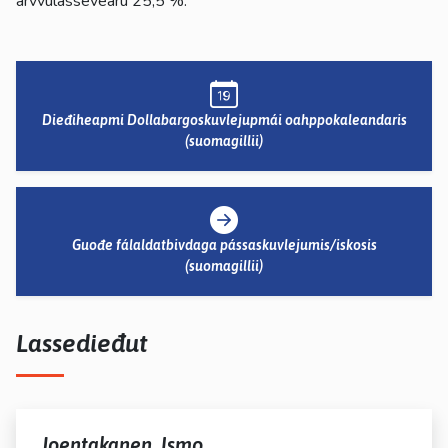
árvvulassevearu 25,5 %.
Dieđiheapmi Dollabargoskuvlejupmái oahppokaleandaris
(suomagillii)
Guođe fálaldatbivdaga pássaskuvlejumis/iskosis
(suomagillii)
Lassedieđut
Joentakanen, Ismo