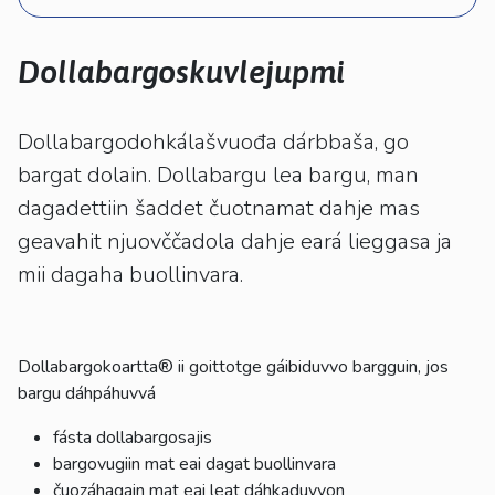
kosketus-
ja
pyyhkäisyliikkeitä.
Dollabargoskuvlejupmi
Dollabargodohkálašvuođa dárbbaša, go
bargat dolain. Dollabargu lea bargu, man
dagadettiin šaddet čuotnamat dahje mas
geavahit njuovččadola dahje eará lieggasa ja
mii dagaha buollinvara.
Dollabargokoartta® ii goittotge gáibiduvvo bargguin, jos
bargu dáhpáhuvvá
fásta dollabargosajis
bargovugiin mat eai dagat buollinvara
čuozáhagain mat eai leat dáhkaduvvon